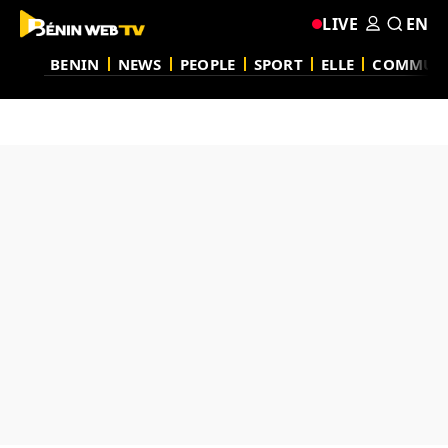
LIVE
EN
BENIN
NEWS
PEOPLE
SPORT
ELLE
COMMUN