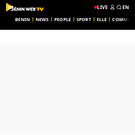
LIVE
EN
BENIN
NEWS
PEOPLE
SPORT
ELLE
COMMUN