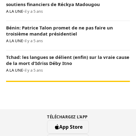
soutiens financiers de Réckya Madougou
A LA UNE
•
il y a 5 ans
Bénin: Patrice Talon promet de ne pas faire un
troisième mandat présidentiel
A LA UNE
•
il y a 5 ans
Tchad: les langues se délient (enfin) sur la vraie cause
de la mort d’Idriss Déby Itno
A LA UNE
•
il y a 5 ans
TÉLÉCHARGEZ L’APP
App Store