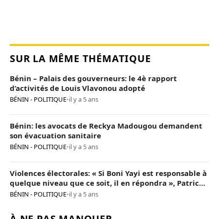
SUR LA MÊME THÉMATIQUE
Bénin – Palais des gouverneurs: le 4è rapport
d’activités de Louis Vlavonou adopté
BÉNIN - POLITIQUE
•
il y a 5 ans
Bénin: les avocats de Reckya Madougou demandent
son évacuation sanitaire
BÉNIN - POLITIQUE
•
il y a 5 ans
Violences électorales: « Si Boni Yayi est responsable à
quelque niveau que ce soit, il en répondra », Patrice
Talon
BÉNIN - POLITIQUE
•
il y a 5 ans
À NE PAS MANQUER