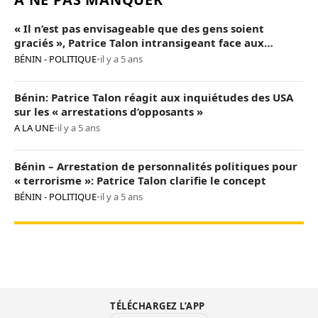
« Il n’est pas envisageable que des gens soient
graciés », Patrice Talon intransigeant face aux
« opposants terroristes »
BÉNIN - POLITIQUE
•
il y a 5 ans
Bénin: Patrice Talon réagit aux inquiétudes des USA
sur les « arrestations d’opposants »
A LA UNE
•
il y a 5 ans
Bénin – Arrestation de personnalités politiques pour
« terrorisme »: Patrice Talon clarifie le concept
BÉNIN - POLITIQUE
•
il y a 5 ans
TÉLÉCHARGEZ L’APP