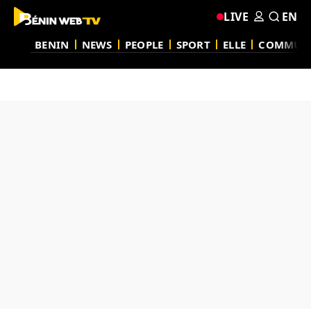
LIVE
EN
BENIN
NEWS
PEOPLE
SPORT
ELLE
COMMUN