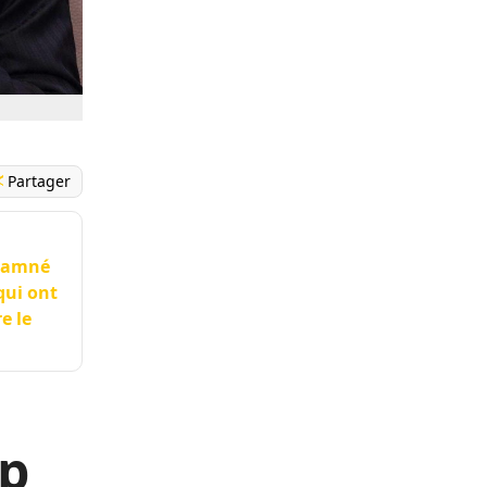
Partager
ndamné
qui ont
e le
ep