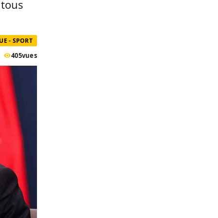
 tous
UE - SPORT
405
vues