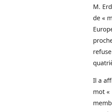
M. Erd
de « m
Europe
proche
refuse
quatri
Il a af
mot « 
membr