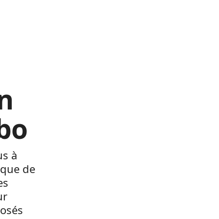
n
ebo
us à
ique de
es
ur
posés