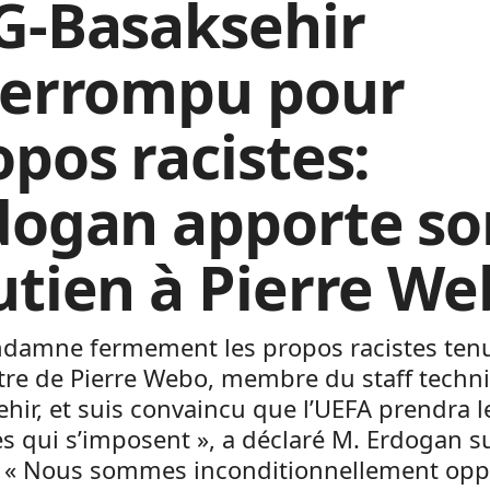
G-Basaksehir
terrompu pour
opos racistes:
dogan apporte so
utien à Pierre W
ondamne fermement les propos racistes ten
tre de Pierre Webo, membre du staff techn
hir, et suis convaincu que l’UEFA prendra l
 qui s’imposent », a déclaré M. Erdogan s
r. « Nous sommes inconditionnellement op