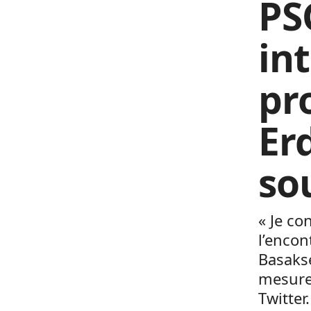
PS
in
pr
Er
so
« Je c
l’encon
Basakse
mesures
Twitte