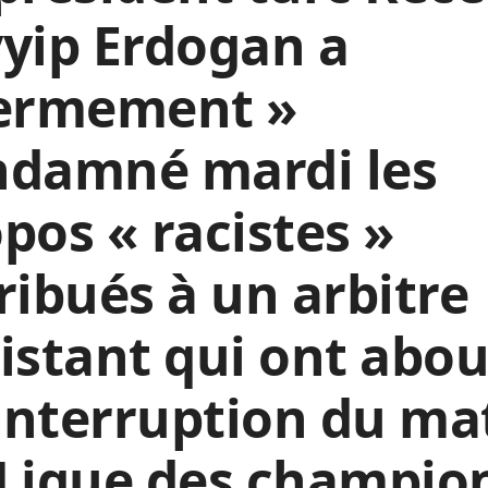
yip Erdogan a
fermement »
ndamné mardi les
pos « racistes »
ribués à un arbitre
istant qui ont abou
’interruption du ma
 Ligue des champio