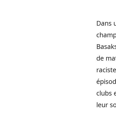
Dans u
champi
Basaks
de mat
racist
épisod
clubs 
leur s