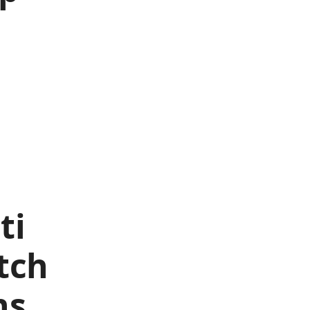
ti
tch
ns