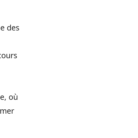
ue des
cours
e, où
imer