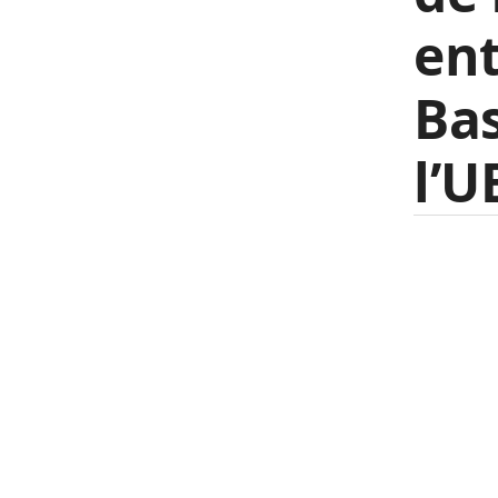
ent
Bas
l’U