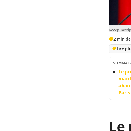
Recep-Tayyip
2 min de
Lire pl
SOMMAI
Le pr
mardi
about
Paris
Le 