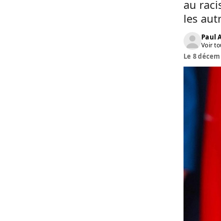
au raci
les aut
Paul
Voir to
Le 8 décemb