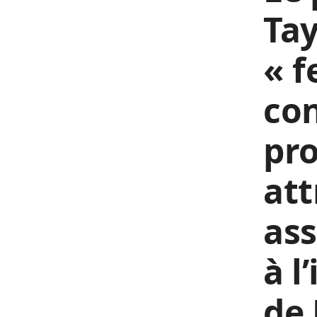
Tay
« 
co
pro
att
ass
à l
de