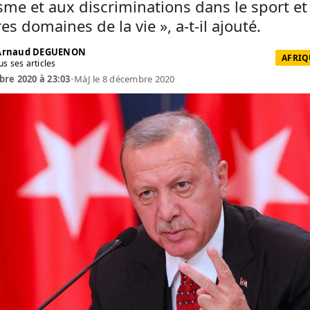
sme et aux discriminations dans le sport et
res domaines de la vie », a-t-il ajouté.
 Arnaud DEGUENON
AFRIQ
us ses articles
re 2020 à 23:03
•
MàJ le 8 décembre 2020