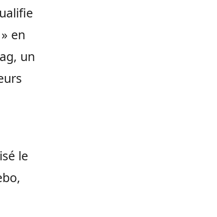
alifie
 » en
ag, un
eurs
isé le
ebo,