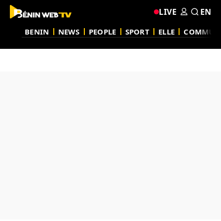
LIVE
EN
BENIN
NEWS
PEOPLE
SPORT
ELLE
COMMUN