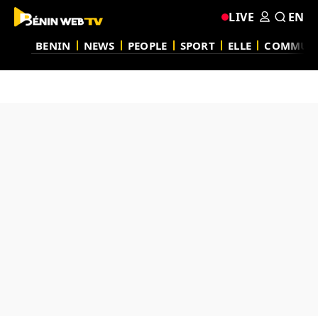
LIVE
EN
BENIN
NEWS
PEOPLE
SPORT
ELLE
COMMUN