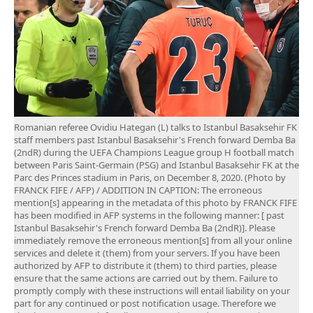
Romanian referee Ovidiu Hategan (L) talks to Istanbul Basaksehir FK
staff members past Istanbul Basaksehir's French forward Demba Ba
(2ndR) during the UEFA Champions League group H football match
between Paris Saint-Germain (PSG) and Istanbul Basaksehir FK at the
Parc des Princes stadium in Paris, on December 8, 2020. (Photo by
FRANCK FIFE / AFP) / ADDITION IN CAPTION: The erroneous
mention[s] appearing in the metadata of this photo by FRANCK FIFE
has been modified in AFP systems in the following manner: [ past
Istanbul Basaksehir's French forward Demba Ba (2ndR)]. Please
immediately remove the erroneous mention[s] from all your online
services and delete it (them) from your servers. If you have been
authorized by AFP to distribute it (them) to third parties, please
ensure that the same actions are carried out by them. Failure to
promptly comply with these instructions will entail liability on your
part for any continued or post notification usage. Therefore we