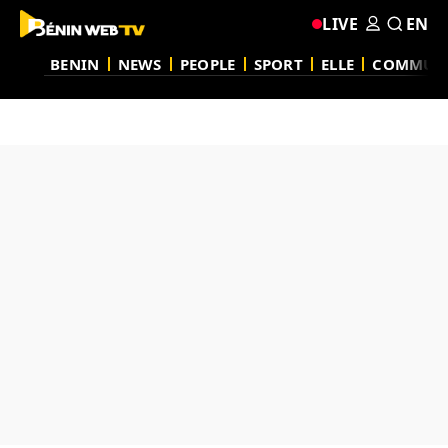
LIVE
EN
BENIN
NEWS
PEOPLE
SPORT
ELLE
COMMUN