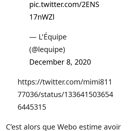
pic.twitter.com/2ENS
17nWZl
— L'Équipe
(@lequipe)
December 8, 2020
https://twitter.com/mimi811
77036/status/133641503654
6445315
C’est alors que Webo estime avoir