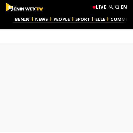
LIVE
EN
BENIN
NEWS
PEOPLE
SPORT
ELLE
COMMUN