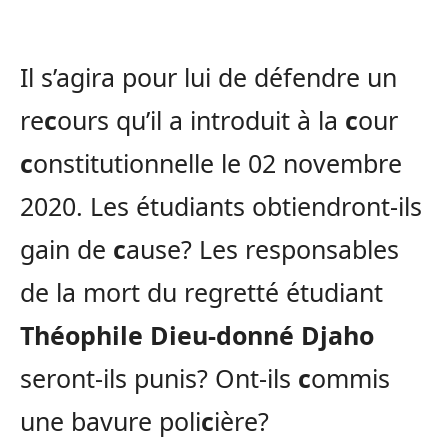
Il s’agira pour lui de défendre un
re
c
ours qu’il a introduit à la
c
our
c
onstitutionnelle le 02 novembre
2020. Les étudiants obtiendront-ils
gain de
c
ause? Les responsables
de la mort du regretté étudiant
Théophile Dieu-donné Djaho
seront-ils punis? Ont-ils
c
ommis
une bavure poli
c
ière?