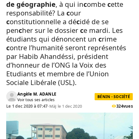
de géographie
, à qui in
c
ombe
c
ette
responsabilité? La
c
our
c
onstitutionnelle a dé
c
idé de se
pen
c
her sur le dossier
c
e mardi. Les
étudiants qui dénoncent un
c
rime
c
ontre l’humanité seront représentés
par Habib Ahandéssi, président
d’honneur de l’ONG la Voix des
Etudiants et membre de l’Union
Sociale Libérale (USL).
Angèle M. ADANLE
BÉNIN - SOCIÉTÉ
Voir tous ses articles
Le 1 dec 2020 à 07:47
•
MàJ le 1 dec 2020
324
vues