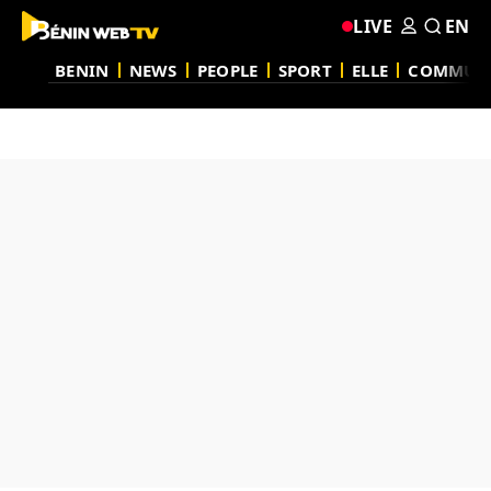
LIVE
EN
BENIN
NEWS
PEOPLE
SPORT
ELLE
COMMUN