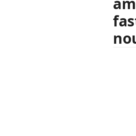
amé
fas
nou