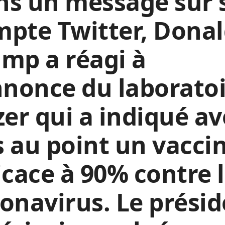
ns un message sur 
pte Twitter, Dona
mp a réagi à
nnonce du laborato
zer qui a indiqué av
 au point un vacci
icace à 90% contre 
onavirus. Le prési