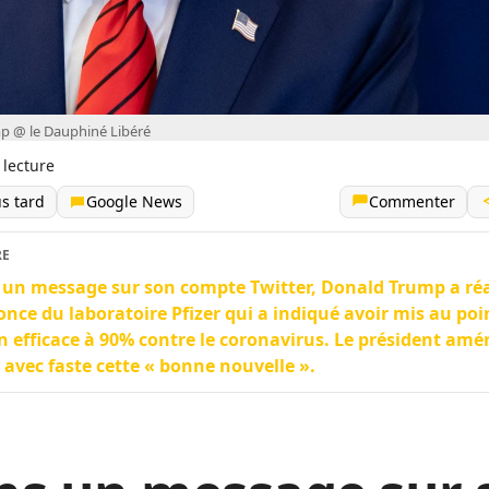
p @ le Dauphiné Libéré
 lecture
us tard
Google News
Commenter
RE
un message sur son compte Twitter, Donald Trump a réa
once du laboratoire Pfizer qui a indiqué avoir mis au poi
n efficace à 90% contre le coronavirus. Le président amér
 avec faste cette « bonne nouvelle ».