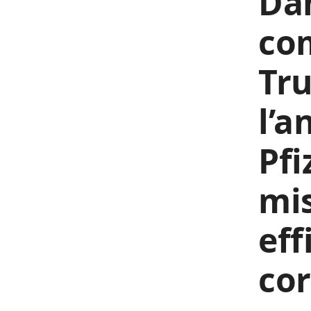
Da
com
Tru
l’a
Pfi
mis
eff
cor