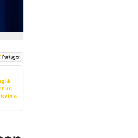
Partager
gi à
nt un
icain a