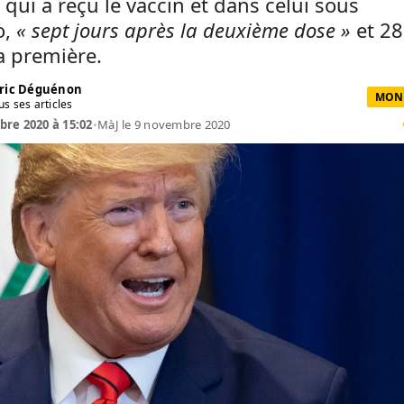
qui a reçu le vaccin et dans celui sous
o,
« sept jours après la deuxième dose »
et 28
a première.
ric Déguénon
MOND
us ses articles
re 2020 à 15:02
•
MàJ le 9 novembre 2020