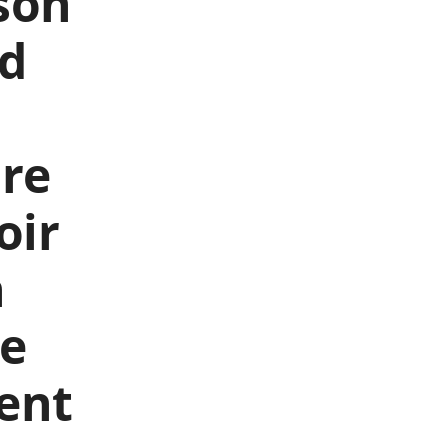
son
ld
ire
oir
n
le
dent