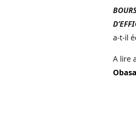
BOURS
D’EFF
a-t-il é
A lire 
Obasan