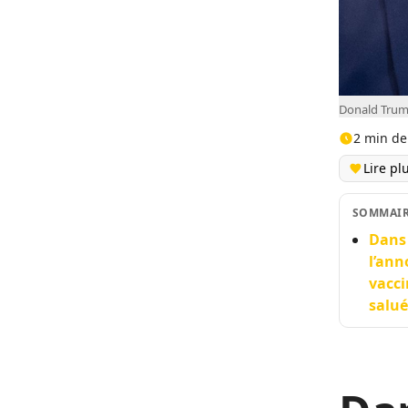
Donald Trum
2 min de
Lire pl
SOMMAI
Dans 
l’ann
vacci
salué