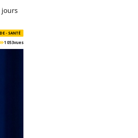
 jours
E - SANTÉ
1 053
vues