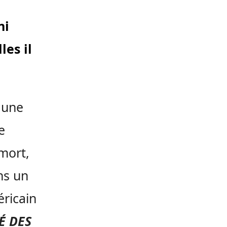
ni
les il
 une
e
 mort,
ns un
éricain
É DES