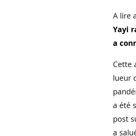
A lire 
Yayi r
a con
Cette
lueur 
pandém
a été 
post s
a salu