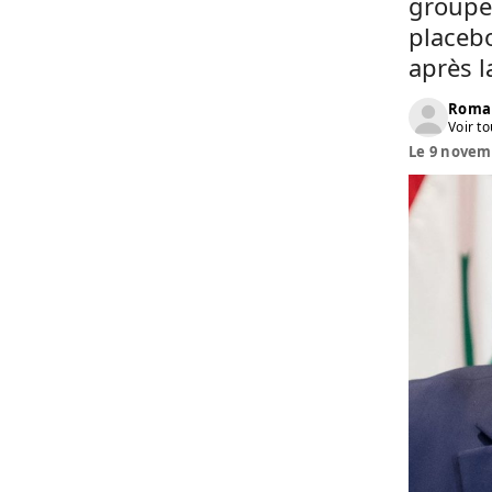
groupe 
placeb
après l
Roma
Voir to
Le 9 novemb