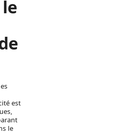
 le
 de
les
ité est
ues,
arant
ns le