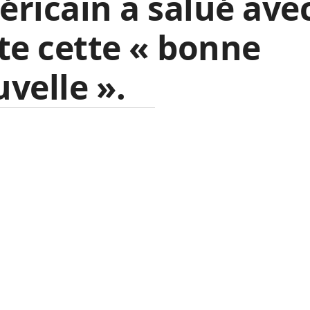
ricain a salué ave
te cette « bonne
velle ».