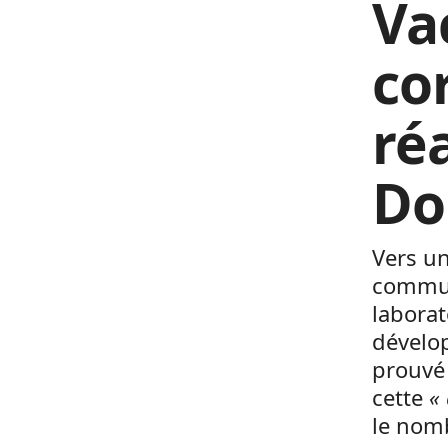
Vac
co
ré
Do
Vers un
communi
laborat
dévelop
prouvé
cette
« 
le nomb