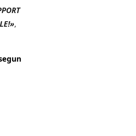
PPORT
LE!»
,
usegun