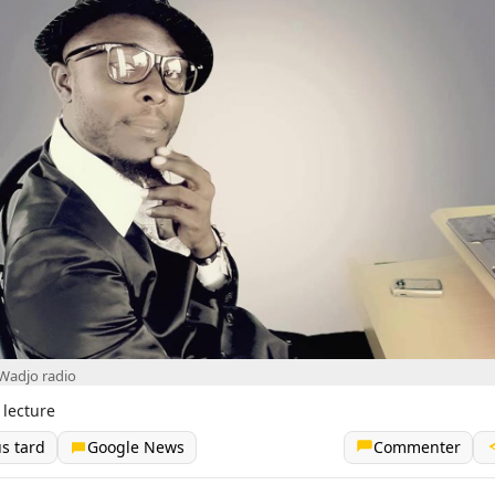
Wadjo radio
 lecture
us tard
Google News
Commenter