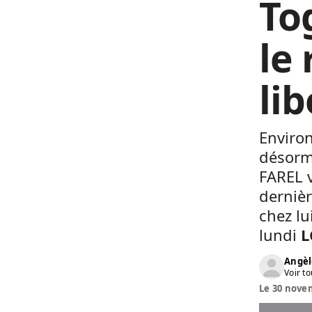
To
le
li
Environ
désorm
FAREL v
dernièr
chez lu
lundi
L
Angèl
Voir to
Le 30 novem