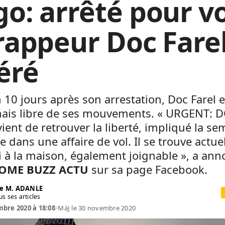
go: arrêté pour vo
 rappeur Doc Fare
béré
 10 jours après son arrestation, Doc Farel e
ais libre de ses mouvements. « URGENT: 
ient de retrouver la liberté, impliqué la se
e dans une affaire de vol. Il se trouve actu
i à la maison, également joignable », a ann
OME BUZZ ACTU
sur sa page Facebook.
e M. ADANLE
us ses articles
bre 2020 à 18:08
•
MàJ le 30 novembre 2020