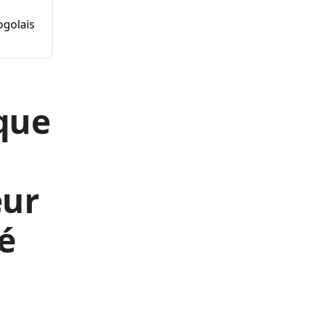
ogolais
que
eur
é