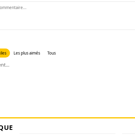
iles
Les plus aimés
Tous
t...
QUE