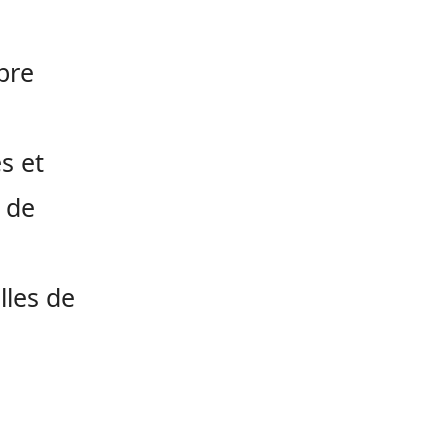
bre
s et
 de
lles de