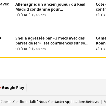
 avec
Allemagne: un ancien joueur du Real
Côte 
Madrid condamné pour
contr
pédopornographie
caca
CÉLÉBRITÉ
•
il y a 5 ans
CÉLÉBR
s
Sheila agressée par «3 mecs avec des
Came
barres de fer»: ses confidences sur son
Koah 
calvaire
CÉLÉBRITÉ
•
il y a 5 ans
CÉLÉBR
Google Play
 Cookies
Confidentialité
Nous Contacter
Applications
BeNews | F