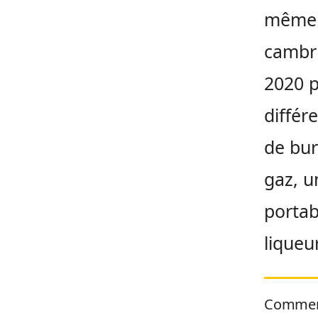
même t
cambri
2020 p
différ
de bur
gaz, u
portab
liqueu
Commen