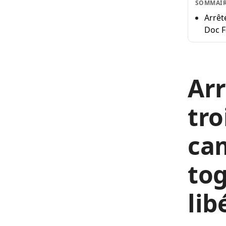
SOMMAI
Arrêt
Doc F
Arr
tro
cam
tog
lib