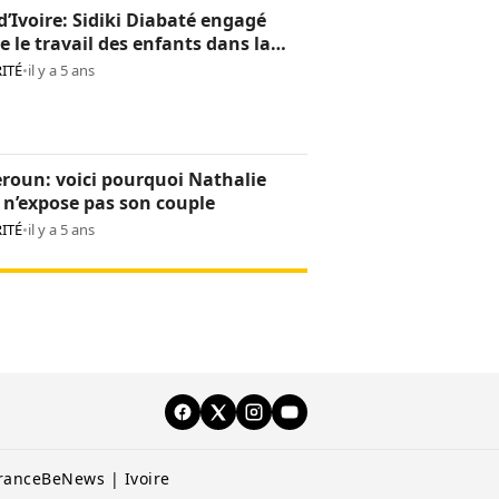
d’Ivoire: Sidiki Diabaté engagé
e le travail des enfants dans la
oculture
ITÉ
•
il y a 5 ans
roun: voici pourquoi Nathalie
n’expose pas son couple
ITÉ
•
il y a 5 ans
rance
BeNews | Ivoire