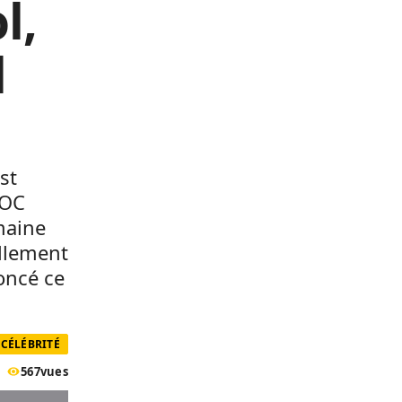
l,
l
st
DOC
maine
ellement
oncé ce
CÉLÉBRITÉ
567
vues