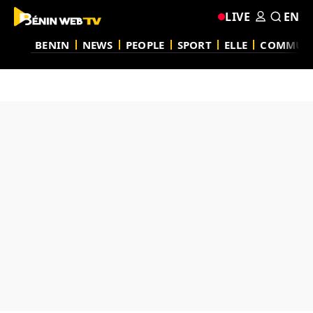
LIVE
EN
BENIN
NEWS
PEOPLE
SPORT
ELLE
COMMUN