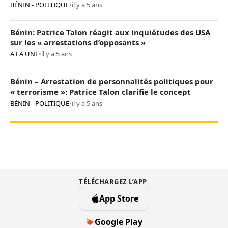
« opposants terroristes »
BÉNIN - POLITIQUE
•
il y a 5 ans
Bénin: Patrice Talon réagit aux inquiétudes des USA
sur les « arrestations d’opposants »
A LA UNE
•
il y a 5 ans
Bénin – Arrestation de personnalités politiques pour
« terrorisme »: Patrice Talon clarifie le concept
BÉNIN - POLITIQUE
•
il y a 5 ans
TÉLÉCHARGEZ L’APP
App Store
Google Play