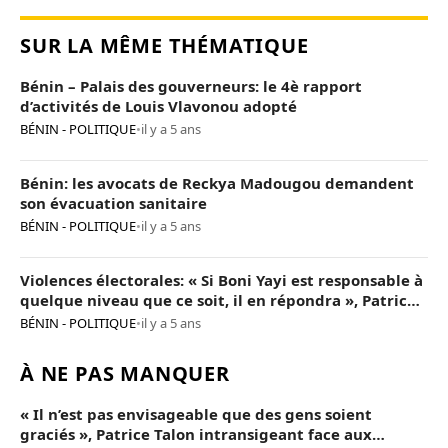
SUR LA MÊME THÉMATIQUE
Bénin – Palais des gouverneurs: le 4è rapport
d’activités de Louis Vlavonou adopté
BÉNIN - POLITIQUE
•
il y a 5 ans
Bénin: les avocats de Reckya Madougou demandent
son évacuation sanitaire
BÉNIN - POLITIQUE
•
il y a 5 ans
Violences électorales: « Si Boni Yayi est responsable à
quelque niveau que ce soit, il en répondra », Patrice
Talon
BÉNIN - POLITIQUE
•
il y a 5 ans
À NE PAS MANQUER
« Il n’est pas envisageable que des gens soient
graciés », Patrice Talon intransigeant face aux