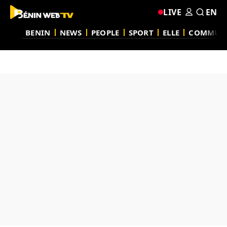
LIVE
EN
BENIN
NEWS
PEOPLE
SPORT
ELLE
COMMUN