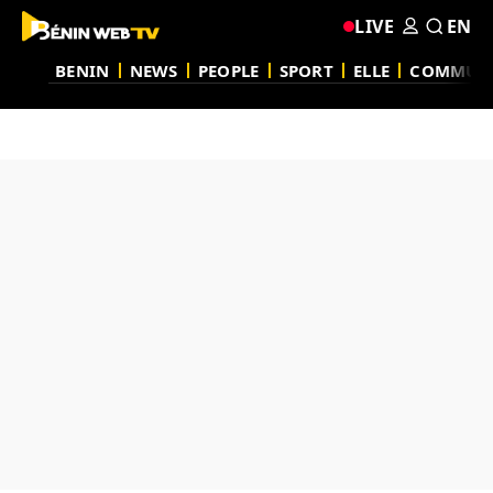
LIVE
EN
BENIN
NEWS
PEOPLE
SPORT
ELLE
COMMUN