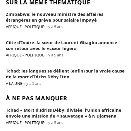
SUR LA MÊME THÉMATIQUE
Zimbabwe: le nouveau ministre des affaires
étrangères en grève pour salaire impayé
AFRIQUE - POLITIQUE
•
il y a 5 ans
Côte d’Ivoire: la sœur de Laurent Gbagbo annonce
son retour avec le «cœur léger»
AFRIQUE - POLITIQUE
•
il y a 5 ans
Tchad: les langues se délient (enfin) sur la vraie cause
de la mort d’Idriss Déby Itno
A LA UNE
•
il y a 5 ans
À NE PAS MANQUER
Tchad – Mort d’Idriss Déby: divisée, l’Union africaine
envoie une mission de « sauvetage » à N’Djamena
AFRIQUE - POLITIQUE
•
il y a 5 ans