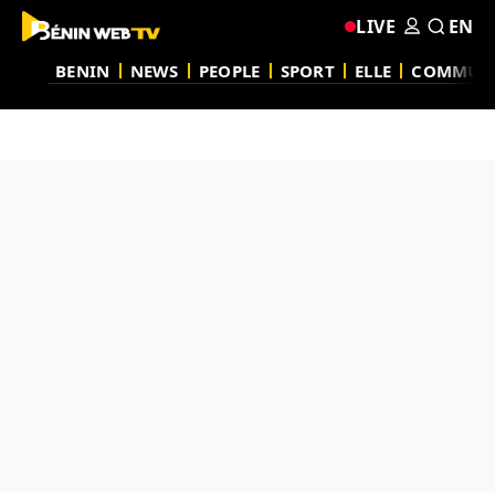
LIVE
EN
BENIN
NEWS
PEOPLE
SPORT
ELLE
COMMUN