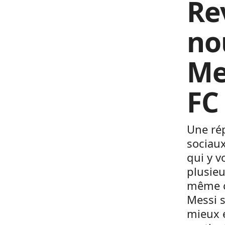
Re
no
Me
FC
Une rép
sociaux
qui y v
plusieu
même c
Messi 
mieux e