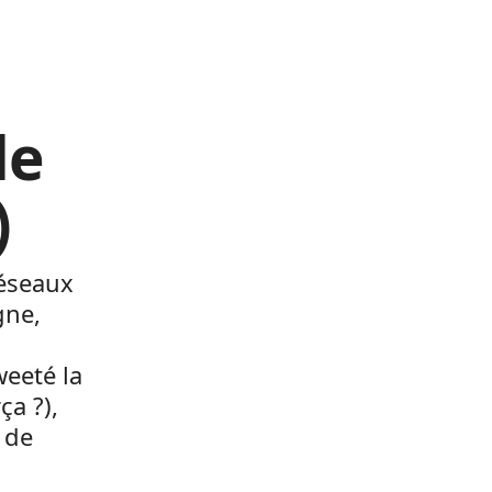
le
)
réseaux
gne,
weeté la
a ?),
 de