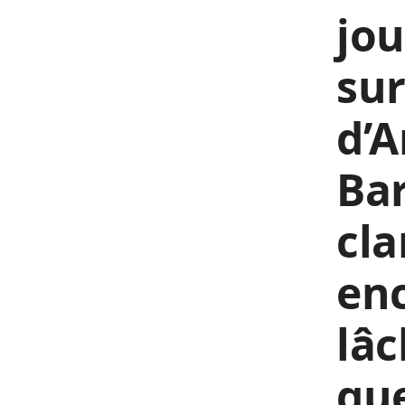
jou
sur
d’
Bar
cla
enc
lâc
gue