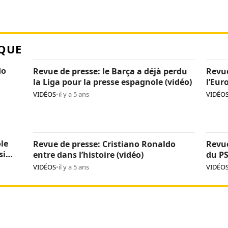
QUE
do
Revue de presse: le Barça a déjà perdu
Revue
la Liga pour la presse espagnole (vidéo)
l’Eur
duel 
VIDÉOS
•
il y a 5 ans
VIDÉO
le
Revue de presse: Cristiano Ronaldo
Revue
si
entre dans l’histoire (vidéo)
du PS
VIDÉOS
•
il y a 5 ans
VIDÉO