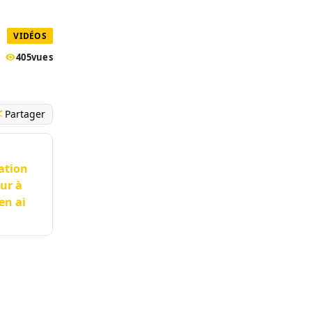
VIDÉOS
405
vues
Partager
ration
ur à
en ai