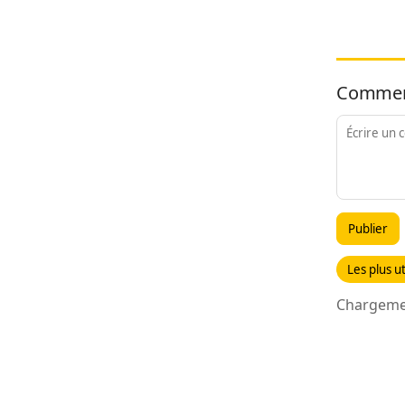
Commen
Publier
Les plus ut
Chargemen