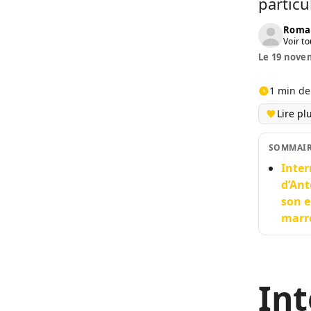
particu
Roma
Voir to
Le 19 novem
1 min de
Lire pl
SOMMAI
Inter
d’Ant
son e
marre
Int