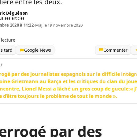
lière entre les deux.
ric Déguénon
us ses articles
bre 2020 à 11:22
•
MàJ le 19 novembre 2020
 lecture
us tard
Google News
Commenter
RE
rogé par des journalistes espagnols sur la difficile intég
oine Griezmann au Barça et les critiques du clan du joue
ncontre, Lionel Messi a lâché un gros coup de gueule:« J’
 d’être toujours le problème de tout le monde ».
errogé par des