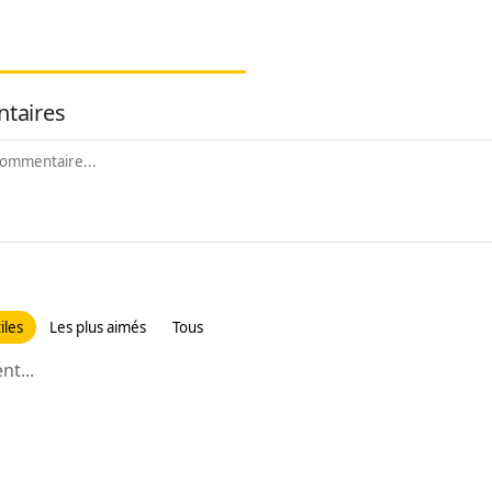
taires
iles
Les plus aimés
Tous
t...