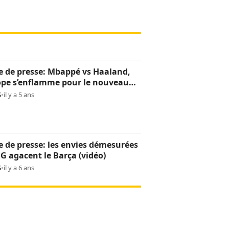
 de presse: Mbappé vs Haaland,
ope s’enflamme pour le nouveau
des « rois » (vidéo)
S
•
il y a 5 ans
 de presse: les envies démesurées
G agacent le Barça (vidéo)
S
•
il y a 6 ans