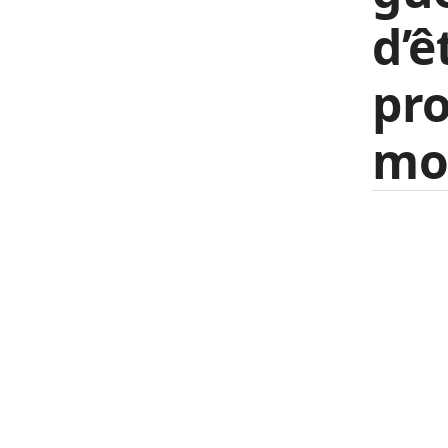
d’ê
pro
mo