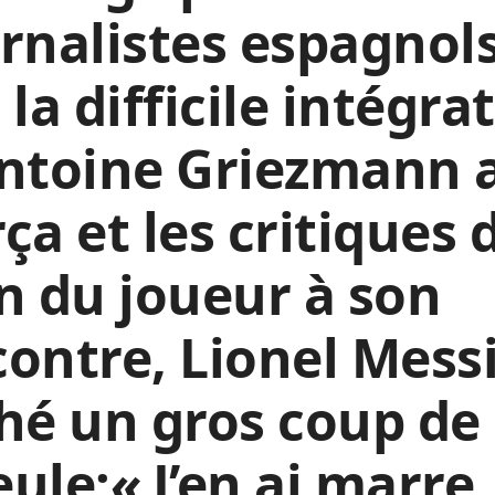
rnalistes espagnol
 la difficile intégra
Antoine Griezmann 
ça et les critiques 
n du joueur à son
ontre, Lionel Messi
hé un gros coup de
ule:
«
J’en ai marre