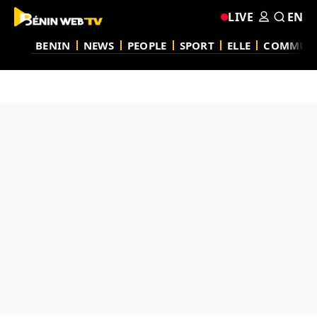
LIVE
EN
BENIN
NEWS
PEOPLE
SPORT
ELLE
COMMUN