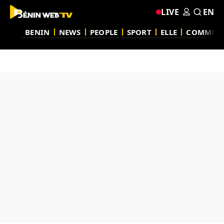
LIVE
EN
BENIN
NEWS
PEOPLE
SPORT
ELLE
COMMUN