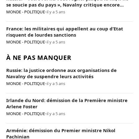
se soucie pas du pays », Navalny critique encore
Poutine
MONDE - POLITIQUE
•
il y a 5 ans
France: les militaires qui appellent au coup d’Etat
risquent de lourdes sanctions
MONDE - POLITIQUE
•
il y a 5 ans
À NE PAS MANQUER
Russie: la justice ordonne aux organisations de
Navalny de suspendre leurs activités
MONDE - POLITIQUE
•
il y a 5 ans
Irlande du Nord: démission de la Première ministre
Arlene Foster
MONDE - POLITIQUE
•
il y a 5 ans
Arménie: démission du Premier ministre Nikol
Pachinian