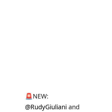
🚨NEW:
@RudyGiuliani
and