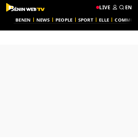
LIVE
EN
BENIN
NEWS
PEOPLE
SPORT
ELLE
COMMUN