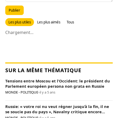
Publier
Les plus utiles
Les plus aimés
Tous
Chargement...
SUR LA MÊME THÉMATIQUE
Tensions entre Moscou et l’Occident: le président du
Parlement européen persona non grata en Russie
MONDE - POLITIQUE
•
il y a 5 ans
Russie: « votre roi nu veut régner jusqu’à la fin, il ne
se soucie pas du pays », Navalny critique encore
Poutine
MONDE - POLITIQUE
•
il y a 5 ans