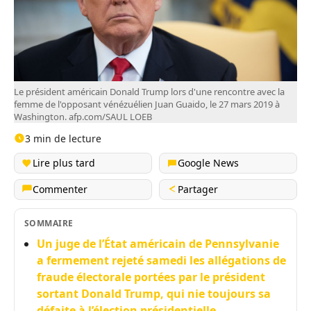
Le président américain Donald Trump lors d'une rencontre avec la
femme de l'opposant vénézuélien Juan Guaido, le 27 mars 2019 à
Washington. afp.com/SAUL LOEB
3 min de lecture
Lire plus tard
Google News
Commenter
Partager
SOMMAIRE
Un juge de l’État américain de Pennsylvanie
a fermement rejeté samedi les allégations de
fraude électorale portées par le président
sortant Donald Trump, qui nie toujours sa
défaite à l’élection présidentielle.