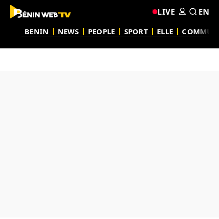
LIVE
EN
BENIN
NEWS
PEOPLE
SPORT
ELLE
COMMUN