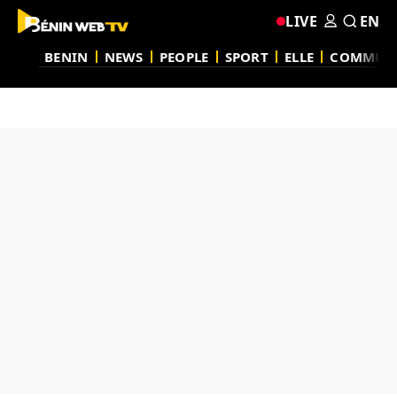
LIVE
EN
BENIN
NEWS
PEOPLE
SPORT
ELLE
COMMUN