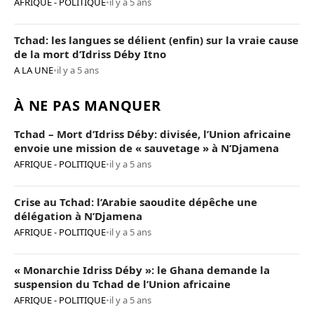
AFRIQUE - POLITIQUE
•
il y a 5 ans
Tchad: les langues se délient (enfin) sur la vraie cause
de la mort d’Idriss Déby Itno
A LA UNE
•
il y a 5 ans
À NE PAS MANQUER
Tchad – Mort d’Idriss Déby: divisée, l’Union africaine
envoie une mission de « sauvetage » à N’Djamena
AFRIQUE - POLITIQUE
•
il y a 5 ans
Crise au Tchad: l’Arabie saoudite dépêche une
délégation à N’Djamena
AFRIQUE - POLITIQUE
•
il y a 5 ans
« Monarchie Idriss Déby »: le Ghana demande la
suspension du Tchad de l’Union africaine
AFRIQUE - POLITIQUE
•
il y a 5 ans