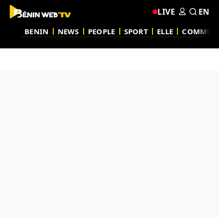
LIVE
EN
BENIN
NEWS
PEOPLE
SPORT
ELLE
COMMUN