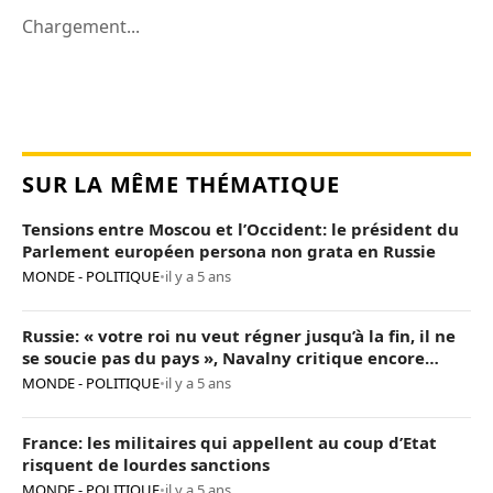
Chargement...
SUR LA MÊME THÉMATIQUE
Tensions entre Moscou et l’Occident: le président du
Parlement européen persona non grata en Russie
MONDE - POLITIQUE
•
il y a 5 ans
Russie: « votre roi nu veut régner jusqu’à la fin, il ne
se soucie pas du pays », Navalny critique encore
Poutine
MONDE - POLITIQUE
•
il y a 5 ans
France: les militaires qui appellent au coup d’Etat
risquent de lourdes sanctions
MONDE - POLITIQUE
•
il y a 5 ans