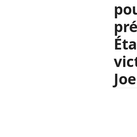
pou
pré
Éta
vic
Joe