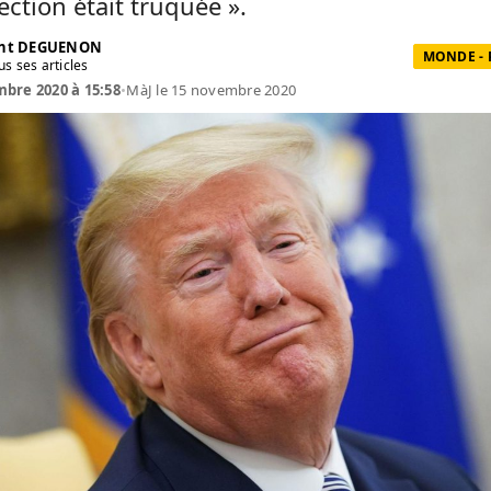
lection était truquée ».
ent DEGUENON
MONDE - 
us ses articles
bre 2020 à 15:58
•
MàJ le 15 novembre 2020