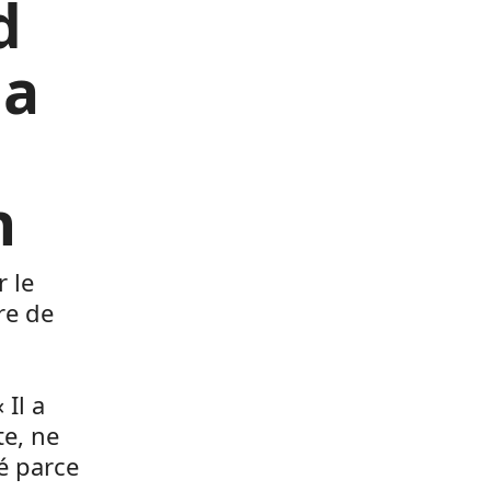
d
la
n
 le
re de
 Il a
te, ne
é parce