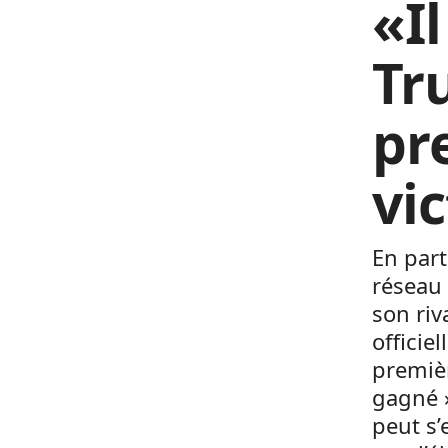
«I
Tr
pr
vi
En part
réseau 
son riv
officie
premièr
gagné »
peut s’