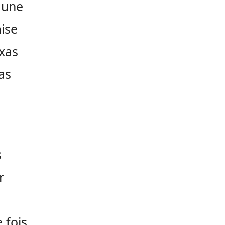
 une
ise
xas
as
s
r
 fois