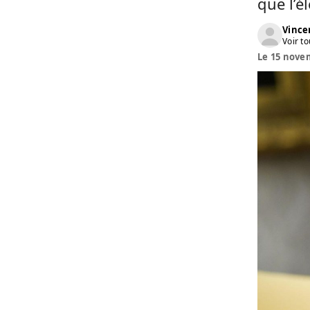
que l’é
Vinc
Voir to
Le 15 novem