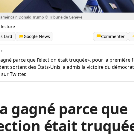
t américain Donald Trump © Tribune de Genève
 lecture
us tard
Google News
Commenter
RE
 gagné parce que l’élection était truquée», pour la première fo
dent sortant des États-Unis, a admis la victoire du démocrat
 sur Twitter.
 a gagné parce que
lection était truqué