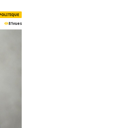
POLITIQUE
81
vues