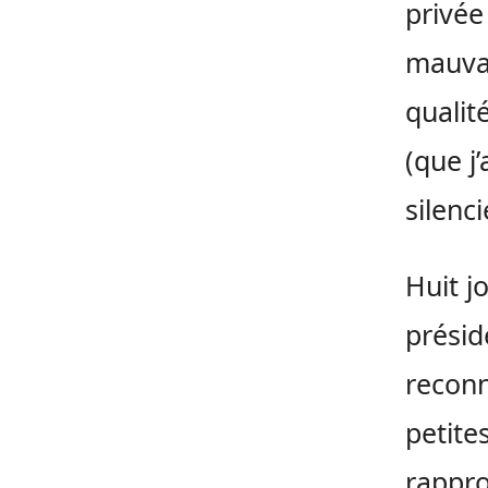
privée
mauvai
qualit
(que j
silenci
Huit j
présid
reconn
petite
rappro