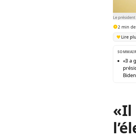
Le présiden
2 min de
Lire pl
SOMMAI
«Il a
prési
Biden
«Il
l’é