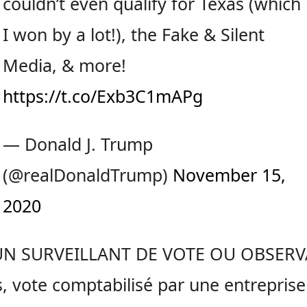
couldn’t even qualify for Texas (which
I won by a lot!), the Fake & Silent
Media, & more!
https://t.co/Exb3C1mAPg
— Donald J. Trump
(@realDonaldTrump)
November 15,
2020
N SURVEILLANT DE VOTE OU OBSER
, vote comptabilisé par une entreprise