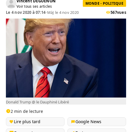
Vincent DEGUENON
MONDE - POLITIQUE
Voir tous ses articles
Le 4 nov 2020 à 07:14
•
MàJ le 4 nov 2020
567
vues
Donald Trump @ le Dauphiné Libéré
2 min de lecture
Lire plus tard
Google News