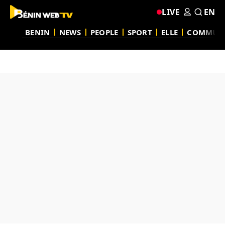
LIVE
EN
BENIN
NEWS
PEOPLE
SPORT
ELLE
COMMUN