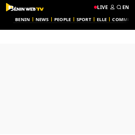
LIVE
EN
BENIN
NEWS
PEOPLE
SPORT
ELLE
COMMUN