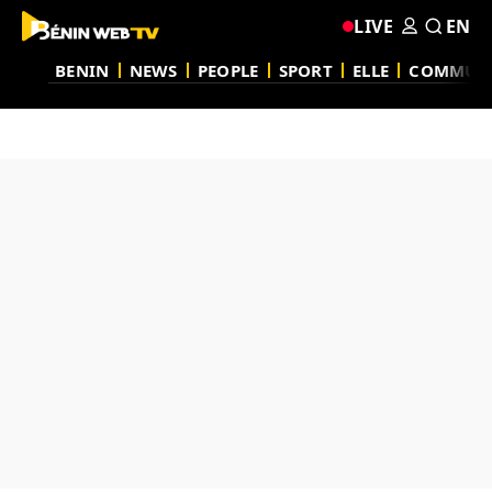
LIVE
EN
BENIN
NEWS
PEOPLE
SPORT
ELLE
COMMUN