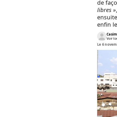
de faç
libres »
ensuite
enfin l
Casim
Voir to
Le 6 novemb