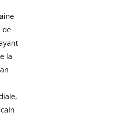
aine
e de
 ayant
e la
lan
iale,
icain