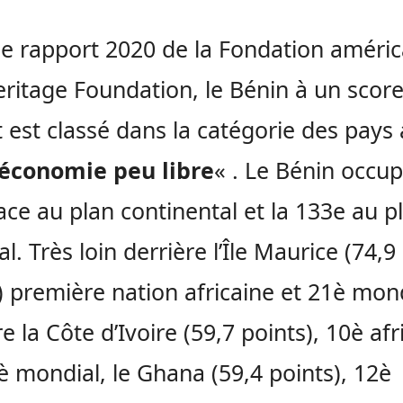
le rapport 2020 de la Fondation améric
ritage Foundation, le Bénin à un scor
t est classé dans la catégorie des pays
 économie peu libre
« . Le Bénin occup
ace au plan continental et la 133e au p
l. Très loin derrière l’Île Maurice (74,9
) première nation africaine et 21è mond
e la Côte d’Ivoire (59,7 points), 10è afr
è mondial, le Ghana (59,4 points), 12è