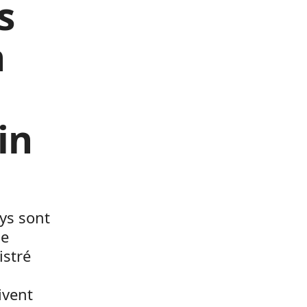
s
n
in
ays sont
de
istré
ivent