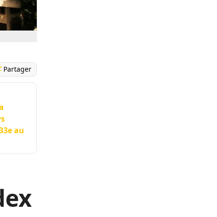
Partager
la
ys
133e au
dex