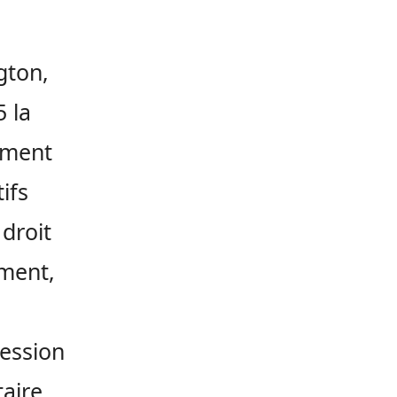
gton,
 la
ement
ifs
 droit
ement,
ession
taire