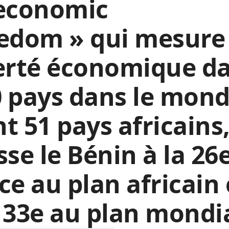
 economic
edom » qui mesure 
berté économique d
 pays dans le mond
t 51 pays africains
sse le Bénin à la 26
ce au plan africain 
133e au plan mondia