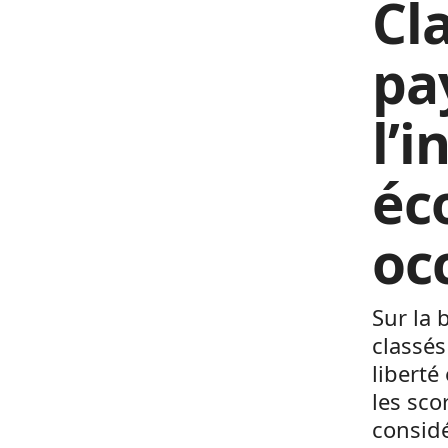
Cl
pay
l’i
éc
oc
Sur la 
classés
liberté
les sco
consi