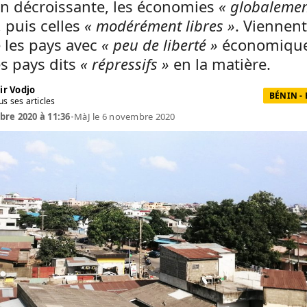
on décroissante, les économies
« globaleme
, puis celles
« modérément libres »
. Viennent
 les pays avec
« peu de liberté »
économique
es pays dits
« répressifs »
en la matière.
ir Vodjo
BÉNIN -
us ses articles
re 2020 à 11:36
•
MàJ le 6 novembre 2020