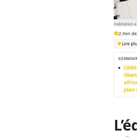
Habitation 
2 min de
Lire pl
SOMMAI
L’édi
liber
afric
plan
L’é