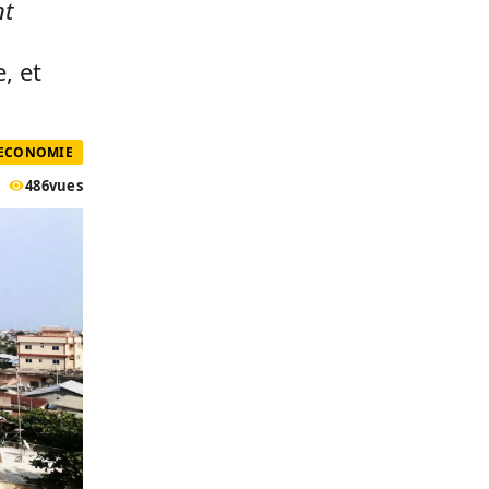
nt
, et
 ECONOMIE
486
vues