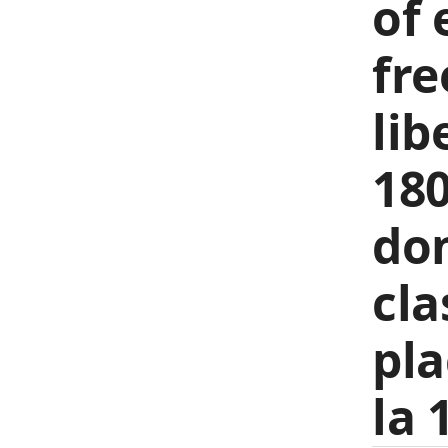
of
fre
li
180
don
cla
pla
la 