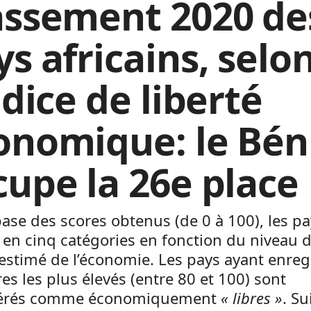
assement 2020 de
s africains, selo
ndice de liberté
onomique: le Bén
cupe la 26e place
base des scores obtenus (de 0 à 100), les p
 en cinq catégories en fonction du niveau 
 estimé de l’économie. Les pays ayant enreg
res les plus élevés (entre 80 et 100) sont
dérés comme économiquement
« libres »
. Su