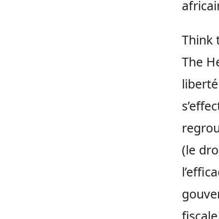
africa
Think 
The He
libert
s’effe
regrou
(le dr
l’effic
gouver
fiscale