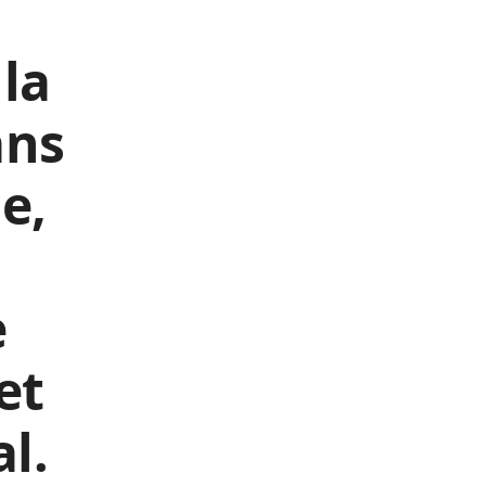
la
ans
e,
,
e
et
l.