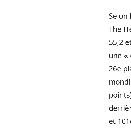
Selon 
The He
55,2 e
une
«
26e pl
mondia
points
derrièr
et 101