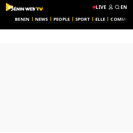
LIVE
EN
BENIN
NEWS
PEOPLE
SPORT
ELLE
COMMUN