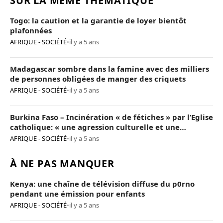
SUR LA MÊME THÉMATIQUE
Togo: la caution et la garantie de loyer bientôt
plafonnées
AFRIQUE - SOCIÉTÉ
•
il y a 5 ans
Madagascar sombre dans la famine avec des milliers
de personnes obligées de manger des criquets
AFRIQUE - SOCIÉTÉ
•
il y a 5 ans
Burkina Faso – Incinération « de fétiches » par l’Eglise
catholique: « une agression culturelle et une
provocation de trop »
AFRIQUE - SOCIÉTÉ
•
il y a 5 ans
À NE PAS MANQUER
Kenya: une chaîne de télévision diffuse du p0rno
pendant une émission pour enfants
AFRIQUE - SOCIÉTÉ
•
il y a 5 ans