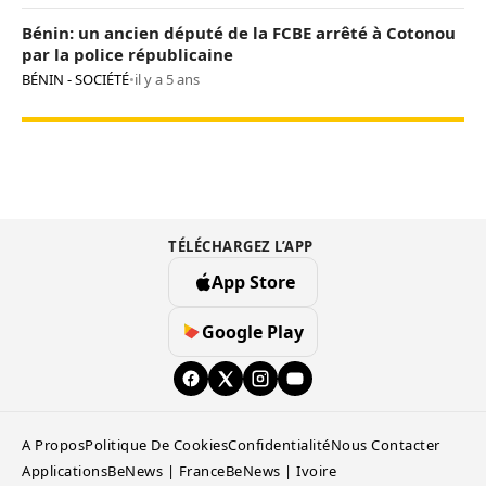
Bénin: un ancien député de la FCBE arrêté à Cotonou
par la police républicaine
BÉNIN - SOCIÉTÉ
•
il y a 5 ans
TÉLÉCHARGEZ L’APP
App Store
Google Play
A Propos
Politique De Cookies
Confidentialité
Nous Contacter
Applications
BeNews | France
BeNews | Ivoire