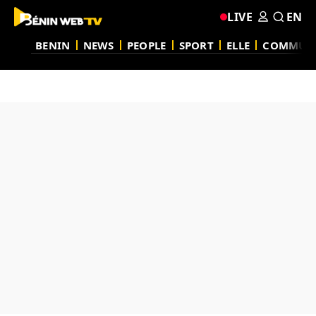
LIVE
EN
BENIN
NEWS
PEOPLE
SPORT
ELLE
COMMUN