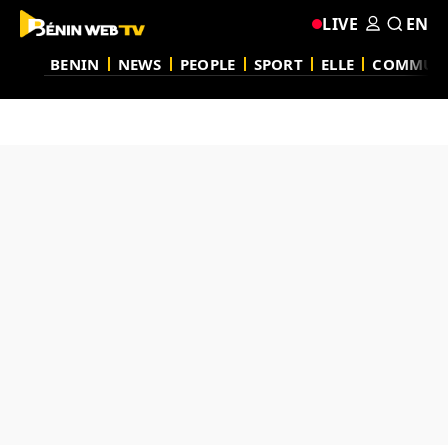
LIVE
EN
BENIN
NEWS
PEOPLE
SPORT
ELLE
COMMUN