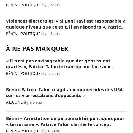
BÉNIN - POLITIQUE
•
il y a 5 ans
Violences électorales: « Si Boni Yayi est responsable à
quelque niveau que ce soit, il en répondra », Patrice
Talon
BÉNIN - POLITIQUE
•
il y a 5 ans
À NE PAS MANQUER
« Il n’est pas envisageable que des gens soient
graciés », Patrice Talon intransigeant face aux
« opposants terroristes »
BÉNIN - POLITIQUE
•
il y a 5 ans
Bénin: Patrice Talon réagit aux inquiétudes des USA
sur les « arrestations d’opposants »
A LA UNE
•
il y a 5 ans
Bénin – Arrestation de personnalités politiques pour
« terrorisme »: Patrice Talon clarifie le concept
BÉNIN - POLITIQUE
•
il y a 5 ans