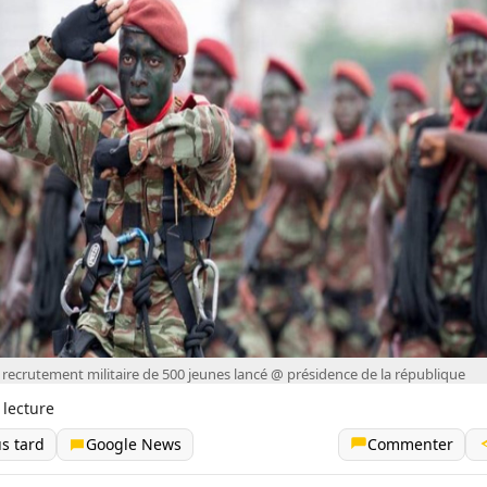
recrutement militaire de 500 jeunes lancé @ présidence de la république
 lecture
us tard
Google News
Commenter