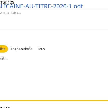
taires
LICAINE-AU-TITRE-2020-1.pdf
iles
Les plus aimés
Tous
t...