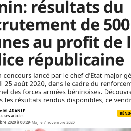
nin: résultats du
crutement de 500
nes au profit de 
lice républicaine
n concours lancé par le chef d’Etat-major g
i 25 août 2020, dans le cadre du renforce
el des forces armées béninoises. Découvre
 les résultats rendus disponibles, ce vendr
e M. ADANLE
BÉNIN
us ses articles
re 2020 à 00:29
•
MàJ le 7 novembre 2020