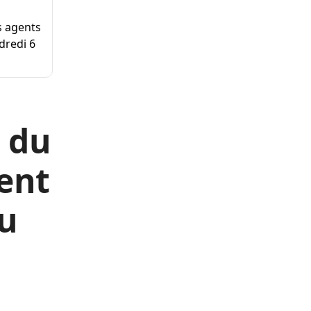
s agents
dredi 6
s du
ent
au