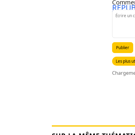
Commen
REPUB
Publier
Les plus ut
Chargemen