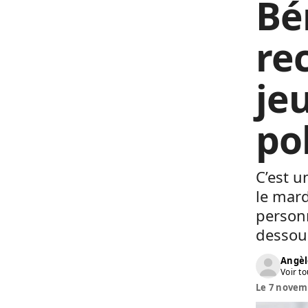
Bé
re
jeu
po
C’est u
le mard
personn
dessous
Angèl
Voir to
Le 7 novemb