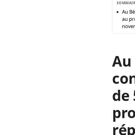
SOMMAI
Au Bé
au pr
novem
Au 
co
de 
pro
rép