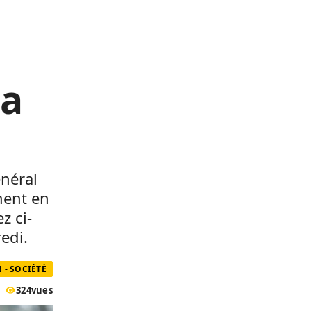
la
énéral
ment en
z ci-
edi.
 - SOCIÉTÉ
324
vues