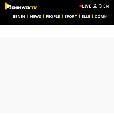
LIVE
EN
BENIN
NEWS
PEOPLE
SPORT
ELLE
COMMUN