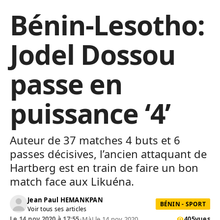
Bénin-Lesotho:
Jodel Dossou
passe en
puissance ‘4’
Auteur de 37 matches 4 buts et 6
passes décisives, l’ancien attaquant de
Hartberg est en train de faire un bon
match face aux Likuéna.
Jean Paul HEMANKPAN
BÉNIN - SPORT
Voir tous ses articles
Le 14 nov 2020 à 17:55
•
MàJ le 14 nov 2020
405
vues