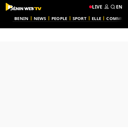
LIVE
EN
BENIN
NEWS
PEOPLE
SPORT
ELLE
COMMUN