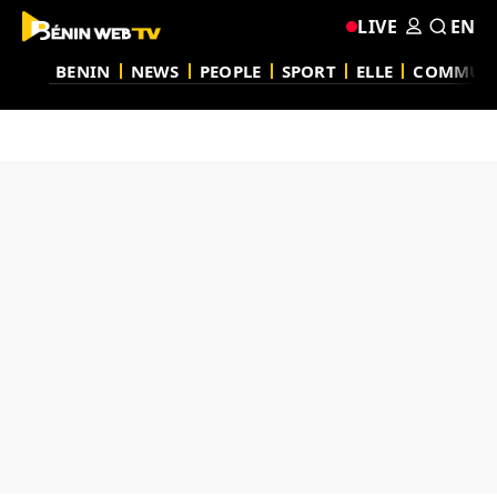
LIVE
EN
BENIN
NEWS
PEOPLE
SPORT
ELLE
COMMUN