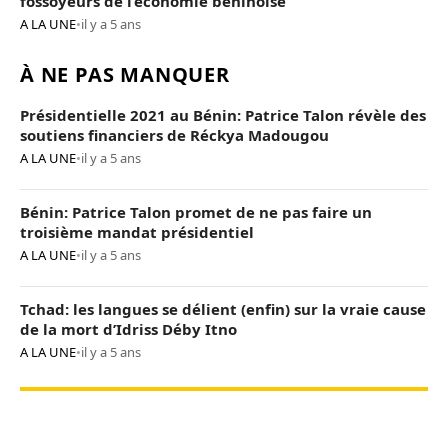
fossoyeurs de l’économie béninoise
A LA UNE
•
il y a 5 ans
À NE PAS MANQUER
Présidentielle 2021 au Bénin: Patrice Talon révèle des
soutiens financiers de Réckya Madougou
A LA UNE
•
il y a 5 ans
Bénin: Patrice Talon promet de ne pas faire un
troisième mandat présidentiel
A LA UNE
•
il y a 5 ans
Tchad: les langues se délient (enfin) sur la vraie cause
de la mort d’Idriss Déby Itno
A LA UNE
•
il y a 5 ans