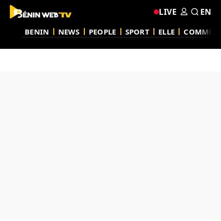
LIVE
EN
BENIN
NEWS
PEOPLE
SPORT
ELLE
COMMUN