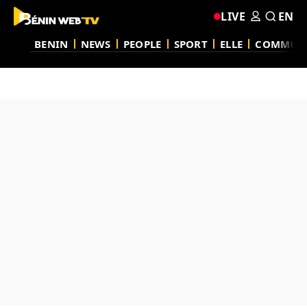
LIVE
EN
BENIN
NEWS
PEOPLE
SPORT
ELLE
COMMUN