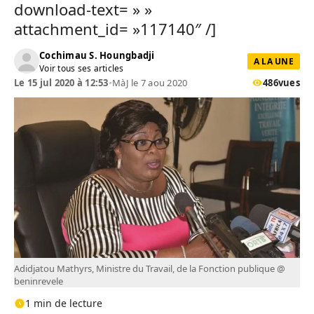
download-text= » »
attachment_id= »117140″ /]
Cochimau S. Houngbadji
A LA UNE
Voir tous ses articles
Le 15 jul 2020 à 12:53
•
MàJ le 7 aou 2020
486
vues
Adidjatou Mathyrs, Ministre du Travail, de la Fonction publique @
beninrevele
1 min de lecture