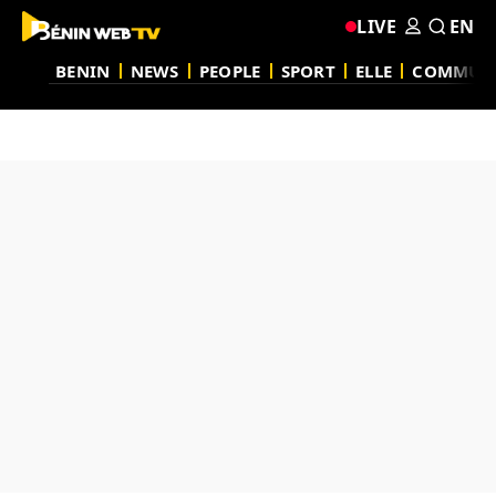
LIVE
EN
BENIN
NEWS
PEOPLE
SPORT
ELLE
COMMUN