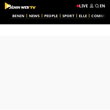
LIVE
EN
BENIN
NEWS
PEOPLE
SPORT
ELLE
COMMUN