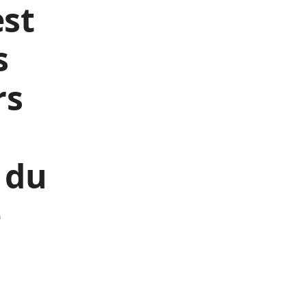
est
s
rs
i du
e