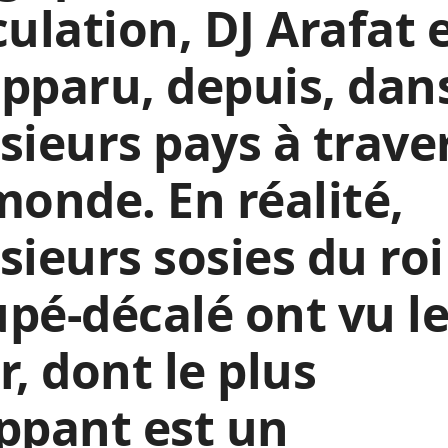
culation, DJ Arafat 
pparu, depuis, dan
sieurs pays à trave
monde. En réalité,
sieurs sosies du ro
pé-décalé ont vu l
r, dont le plus
ppant est un