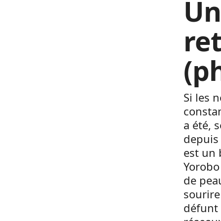
Un
re
(p
Si les 
constam
a été, 
depuis 
est un 
Yorobo 
de peau
sourire
défunt 