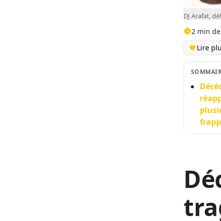
DJ Arafat, dé
2 min de
Lire pl
SOMMAI
Décéd
réapp
plusi
frapp
Déc
tra