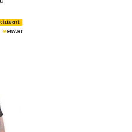
du
CÉLÉBRITÉ
648
vues