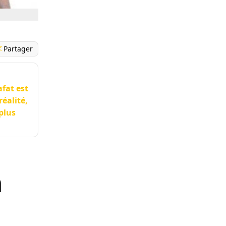
Partager
afat est
éalité,
 plus
n