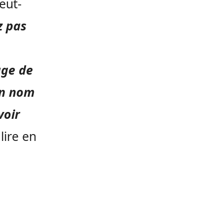
eut-
z pas
age de
on nom
voir
lire en