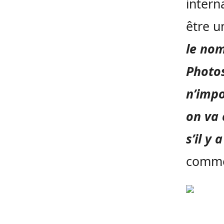
intern
être 
le nom
Photos
n’impo
on va 
s’il y
comme