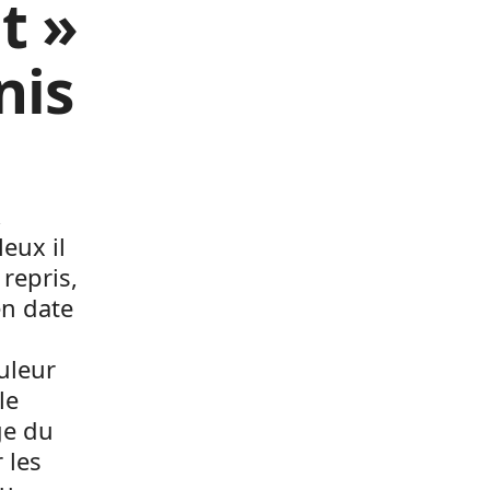
t »
nis
,
eux il
repris,
en date
uleur
le
ge du
 les