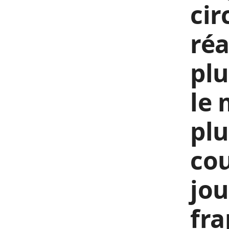
cir
réa
plu
le 
plu
cou
jou
fra