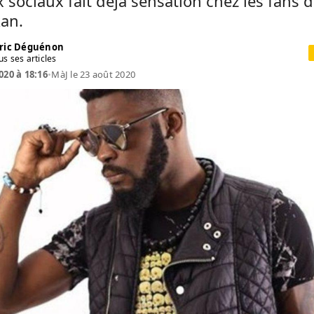
 sociaux fait déjà sensation chez les fans 
kan.
ric Déguénon
us ses articles
020 à 18:16
•
MàJ le 23 août 2020