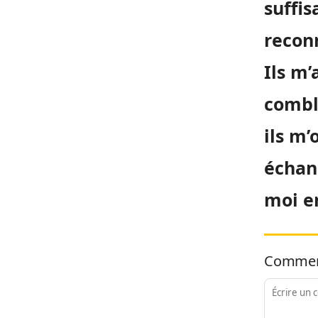
suffi
recon
Ils m’
combl
ils m’
échang
moi e
Commen