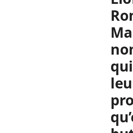
Ro
Ma
nom
qui
leu
pro
qu’