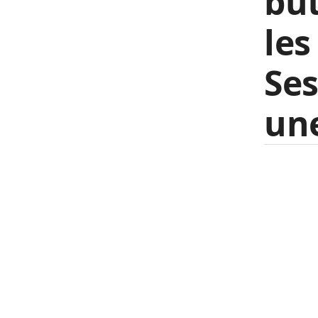
but
les
Ses
une