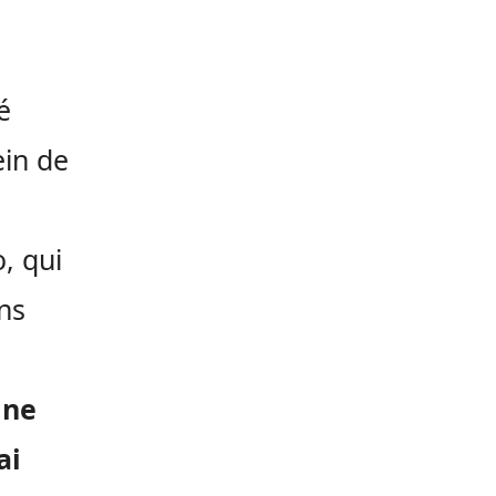
é
ein de
, qui
ns
 ne
ai