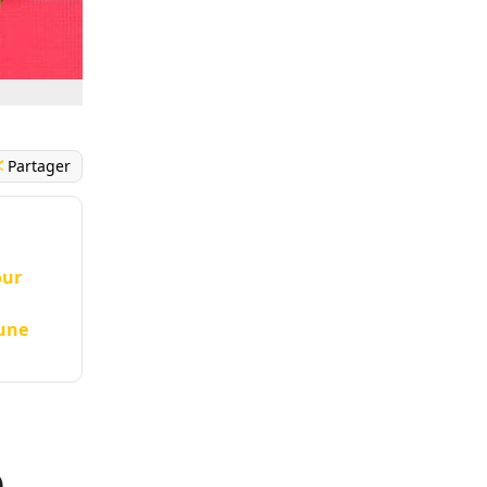
Partager
our
 une
o