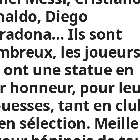
naldo, Diego
radona… Ils sont
breux, les joueur
 ont une statue en
r honneur, pour le
uesses, tant en clu
en sélection. Meill