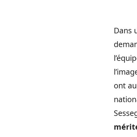
Dans u
demand
l’équi
l’imag
ont au
nation
Sesseg
mérit