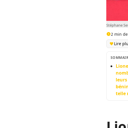
Stéphane Se
2 min de
Lire pl
SOMMAI
Lione
nombr
leurs
bénin
telle
Lio