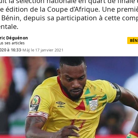
it la sélection nationale en quart de finale 
e édition de la Coupe d’Afrique. Une premi
 Bénin, depuis sa participation à cette com
ntale.
ric Déguénon
BÉN
us ses articles
020 à 16:33
•
MàJ le 17 janvier 2021