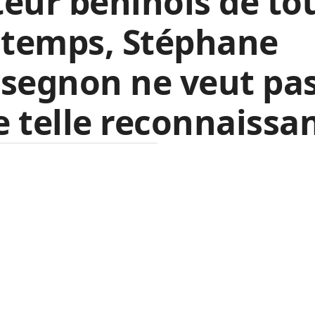
eur béninois de to
 temps, Stéphane
segnon ne veut pa
 telle reconnaissa