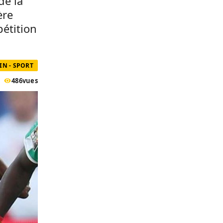
de la
ère
pétition
IN - SPORT
486
vues