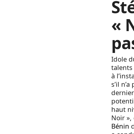
St
« 
pa
Idole 
talents
à l’ins
s’il n’
dernier
potenti
haut ni
Noir »,
Bénin
d