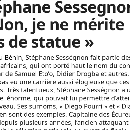
éphane Sessegno
Non, je ne mérite
s de statue »
du
Bénin
, Stéphane Sességnon fait partie de
 africains, qui ont porté haut le nom du con
tar de Samuel Eto’o, Didier Drogba et autre
a pas eu une carrière aussi élogieuse que ces
s. Très talentueux, Stéphane Sességnon a 
el énorme, qui pouvait lui permettre d’attei
veau. Ses surnoms, « Diego Pourri » et « D
 en sont des exemples. Capitaine des Écure
epuis plusieurs années, l’ancien attaquan