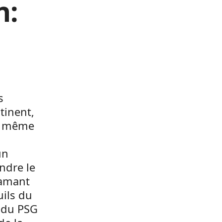
n:
s
tinent,
s, même
un
ndre le
iamant
uils du
t du PSG