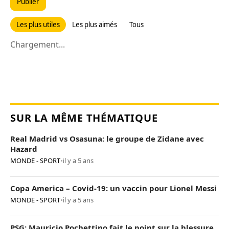
Publier
Les plus utiles
Les plus aimés
Tous
Chargement...
SUR LA MÊME THÉMATIQUE
Real Madrid vs Osasuna: le groupe de Zidane avec
Hazard
MONDE - SPORT
•
il y a 5 ans
Copa America – Covid-19: un vaccin pour Lionel Messi
MONDE - SPORT
•
il y a 5 ans
PSG: Mauricio Pochettino fait le point sur la blessure