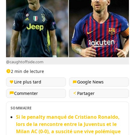
@caughtoffside.com
2 min de lecture
Lire plus tard
Google News
Commenter
Partager
SOMMAIRE
Si le penalty manqué de Cristiano Ronaldo,
lors de la rencontre entre la Juventus et le
Milan AC (0-0), a suscité une vive polémique