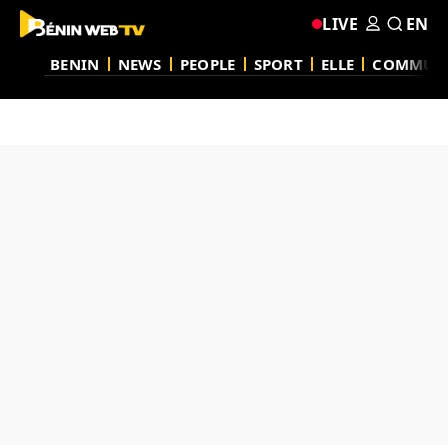
LIVE
EN
BENIN
NEWS
PEOPLE
SPORT
ELLE
COMMUN