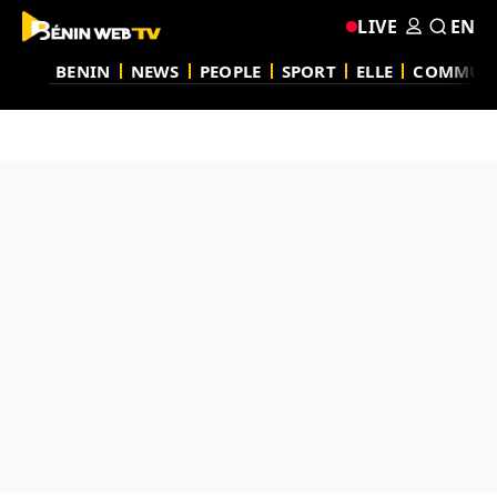
LIVE
EN
BENIN
NEWS
PEOPLE
SPORT
ELLE
COMMUN