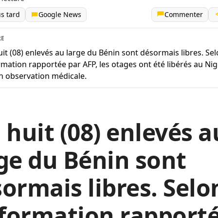
us tard
Google News
Commenter
RE
uit (08) enlevés au large du Bénin sont désormais libres. Se
ormation rapportée par AFP, les otages ont été libérés au Nig
n observation médicale.
 huit (08) enlevés a
ge du Bénin sont
ormais libres. Selo
nformation rapport