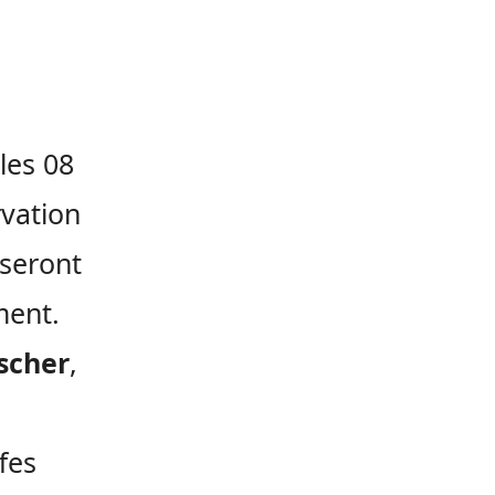
 les 08
vation
 seront
ment.
scher
,
fes