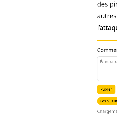
des pir
autres
l’atta
Commen
Publier
Les plus ut
Chargemen