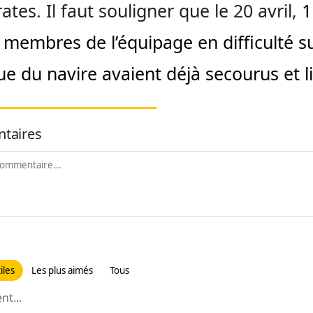
ates. Il faut souligner que le 20 avril,
1
 membres de l’équipage en difficulté su
que du navire avaient déjà secourus et l
taires
iles
Les plus aimés
Tous
t...