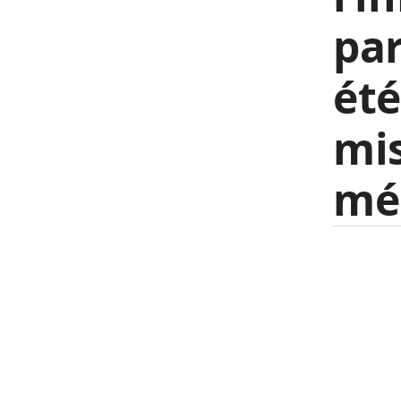
par
été
mis
méd