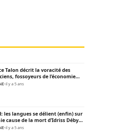
ce Talon décrit la voracité des
iciens, fossoyeurs de l’économie
noise
NE
•
il y a 5 ans
: les langues se délient (enfin) sur
aie cause de la mort d’Idriss Déby
NE
•
il y a 5 ans