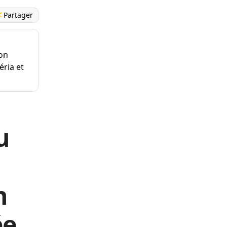
Partager
lon
éria et
u
n
ée