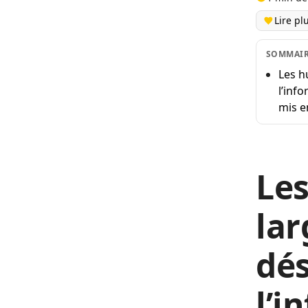
Lire pl
SOMMAI
Les h
l’inf
mis e
Les
lar
dés
l’i