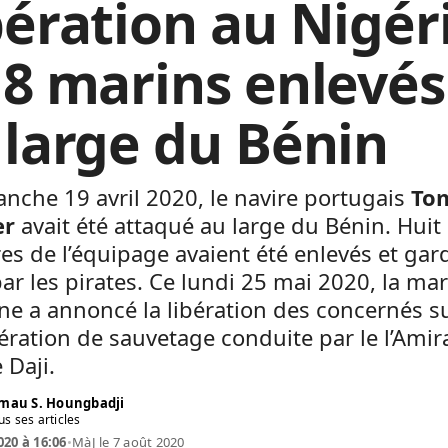
bération au Nigér
 8 marins enlevés
 large du Bénin
nche 19 avril 2020, le navire portugais
To
er
avait été attaqué au large du Bénin. Huit
 de l’équipage avaient été enlevés et gar
ar les pirates. Ce lundi 25 mai 2020, la ma
ne a annoncé la libération des concernés su
ration de sauvetage conduite par le l’Amir
 Daji.
mau S. Houngbadji
us ses articles
020 à 16:06
•
MàJ le 7 août 2020