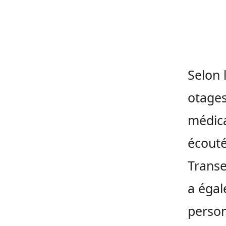
Selon 
otages
médica
écouté
Transe
a égal
person