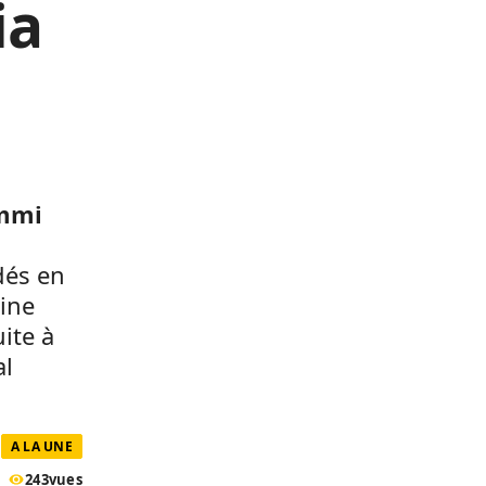
ia
mmi
dés en
rine
ite à
al
A LA UNE
243
vues