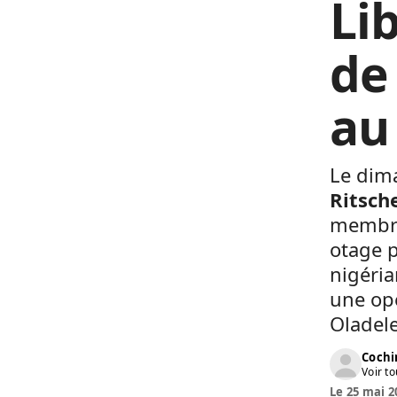
Li
de
au
Le dima
Ritsch
membres
otage p
nigéria
une opé
Oladele
Cochi
Voir to
Le 25 mai 2