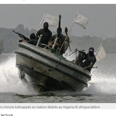
s chinois kidnappés au Gabon libérés au Nigeria © afrique.lalibre
 lecture