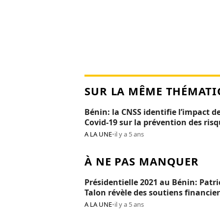
SUR LA MÊME THÉMATI
Bénin: la CNSS identifie l’impact de
Covid-19 sur la prévention des ris
professionnels
A LA UNE
•
il y a 5 ans
À NE PAS MANQUER
Présidentielle 2021 au Bénin: Patri
Talon révèle des soutiens financier
Réckya Madougou
A LA UNE
•
il y a 5 ans