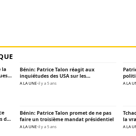
QUE
 la
Bénin: Patrice Talon réagit aux
Patri
ques
inquiétudes des USA sur les
polit
« arrestations d’opposants »
béni
A LA UNE
•
il y a 5 ans
A LA U
ce
Bénin: Patrice Talon promet de ne pas
Tchad
s de
faire un troisième mandat présidentiel
la vr
Itno
A LA UNE
•
il y a 5 ans
A LA U