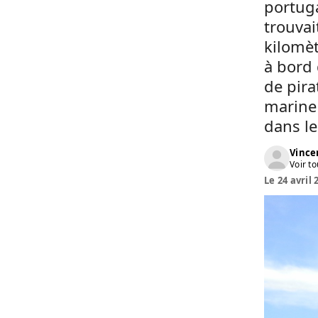
portuga
trouvai
kilomè
à bord 
de pira
marine 
dans le
Vinc
Voir to
Le 24 avril 