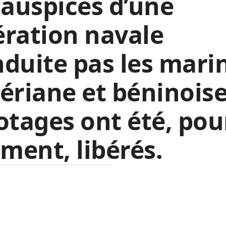
 auspices d’une
ration navale
duite pas les mari
ériane et béninoise
otages ont été, pou
ent, libérés.