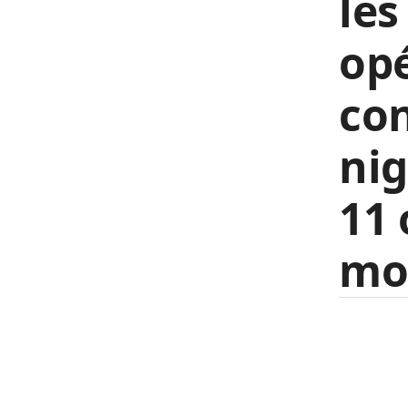
les
opé
con
nig
11 
mom