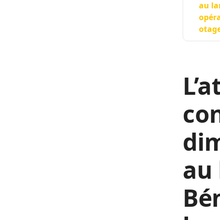
au la
opéra
otage
L’a
con
dim
au 
Bén