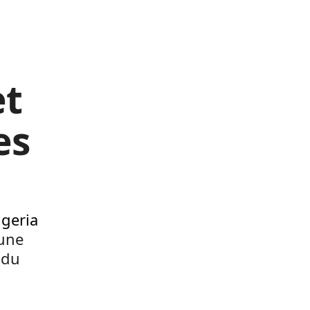
et
es
igeria
 une
 du