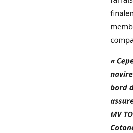
finale
membre
compar
« Cepe
navire
bord d
assure
MV TO
Cotono