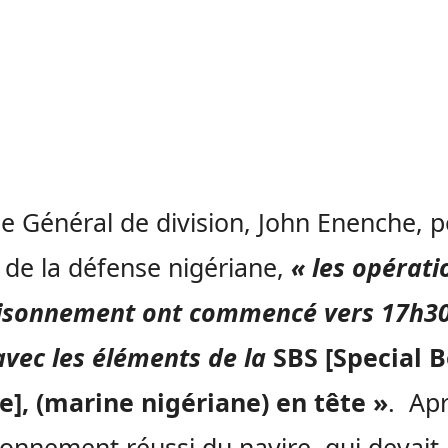
le Général de division, John Enenche, p
 de la défense nigériane,
« les opérati
aisonnement ont commencé vers 17h30
 avec les éléments de la
SBS [Special B
e], (marine nigériane) en tête »
. Ap
isonnement réussi du navire, qui devait