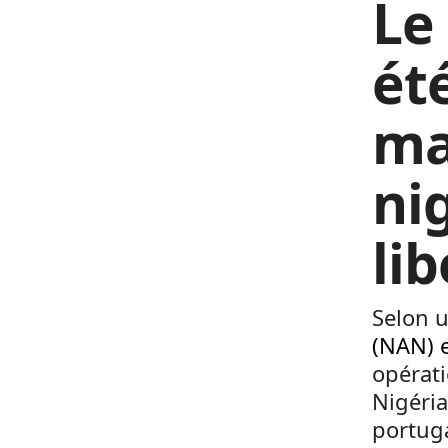
Le
ét
ma
ni
li
Selon 
(NAN) e
opérati
Nigéria
portug