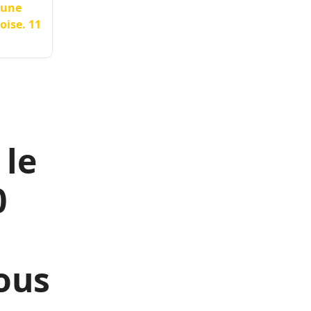
’une
oise. 11
 le
0
sous