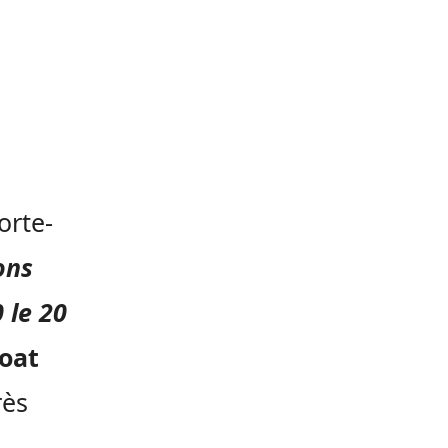
orte-
ons
 le 20
oat
rès