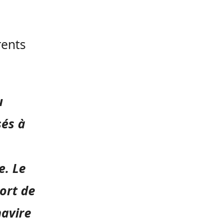
rents
u
sés à
e. Le
ort de
navire