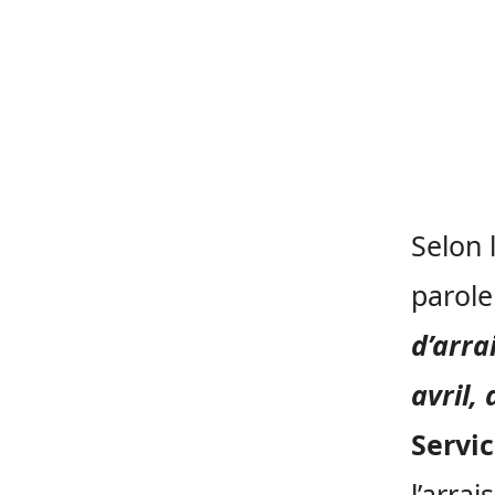
Selon 
parole
d’arr
avril,
Servic
l’arra