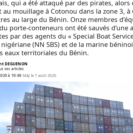
is, qui a été attaqué par des pirates, alors q
t au mouillage à Cotonou dans la zone 3, à 
tres au large du Bénin. Onze membres d’é
du porte-conteneurs ont été sauvés d’une 
tes par des agents du « Special Boat Service
nigériane (NN SBS) et de la marine bénino
s eaux territoriales du Bénin.
ent DEGUENON
us ses articles
2020 à 10:48
•
MàJ le 7 août 2020