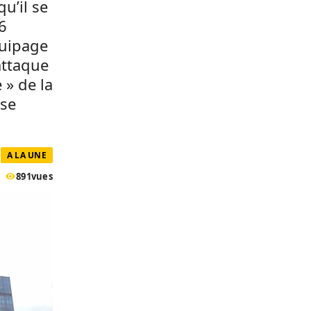
u’il se
6
quipage
attaque
 » de la
ise
A LA UNE
891
vues