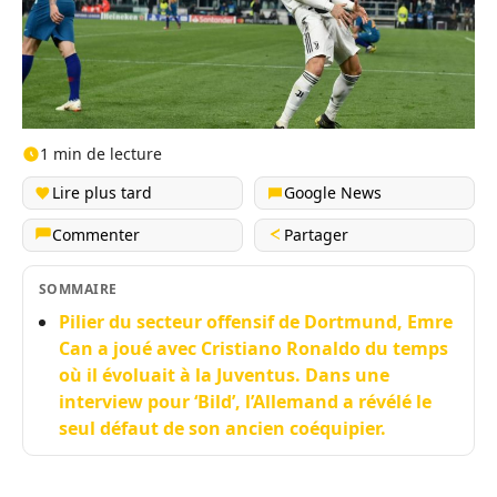
1 min de lecture
Lire plus tard
Google News
Commenter
Partager
SOMMAIRE
Pilier du secteur offensif de Dortmund, Emre
Can a joué avec Cristiano Ronaldo du temps
où il évoluait à la Juventus. Dans une
interview pour ‘Bild’, l’Allemand a révélé le
seul défaut de son ancien coéquipier.