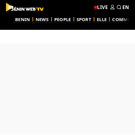
LIVE
EN
BENIN
NEWS
PEOPLE
SPORT
ELLE
COMMUN