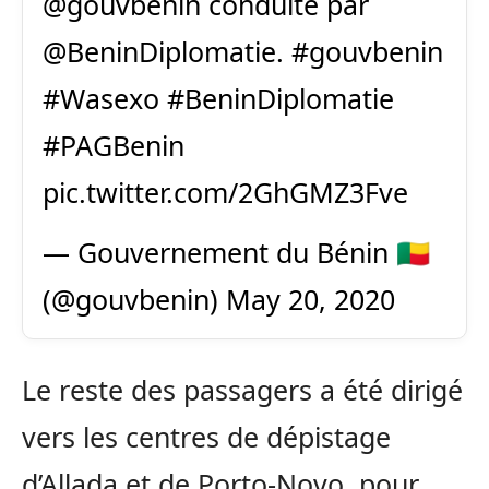
@gouvbenin
conduite par
@BeninDiplomatie
.
#gouvbenin
#Wasexo
#BeninDiplomatie
#PAGBenin
pic.twitter.com/2GhGMZ3Fve
— Gouvernement du Bénin 🇧🇯
(@gouvbenin)
May 20, 2020
Le reste des passagers a été dirigé
vers les centres de dépistage
d’Allada et de Porto-Novo, pour