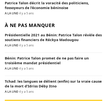
Patrice Talon décrit la voracité des politiciens,
fossoyeurs de l’économie béninoise
A LA UNE
•
il y a 5 ans
À NE PAS MANQUER
Présidentielle 2021 au Bénin: Patrice Talon révèle des
soutiens financiers de Réckya Madougou
A LA UNE
•
il y a 5 ans
Bénin: Patrice Talon promet de ne pas faire un
troisième mandat présidentiel
A LA UNE
•
il y a 5 ans
Tchad: les langues se délient (enfin) sur la vraie cause
de la mort d’Idriss Déby Itno
A LA UNE
•
il y a 5 ans