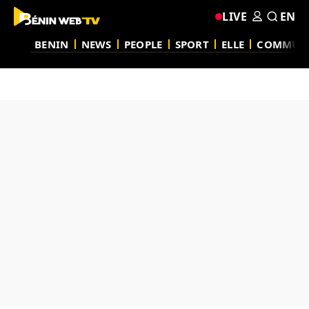
LIVE
EN
BENIN
NEWS
PEOPLE
SPORT
ELLE
COMMUN