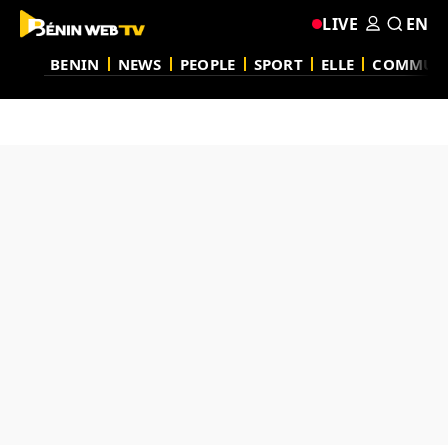
LIVE
EN
BENIN
NEWS
PEOPLE
SPORT
ELLE
COMMUN