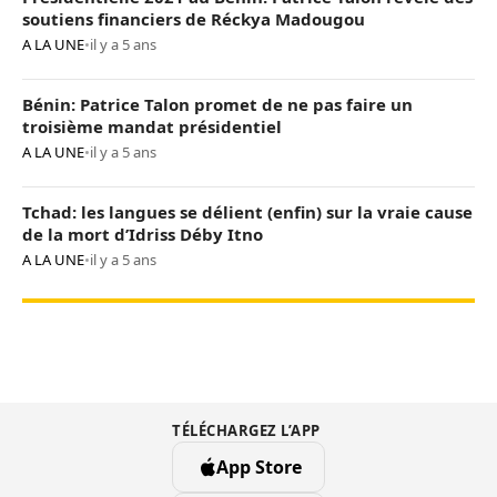
soutiens financiers de Réckya Madougou
A LA UNE
•
il y a 5 ans
Bénin: Patrice Talon promet de ne pas faire un
troisième mandat présidentiel
A LA UNE
•
il y a 5 ans
Tchad: les langues se délient (enfin) sur la vraie cause
de la mort d’Idriss Déby Itno
A LA UNE
•
il y a 5 ans
TÉLÉCHARGEZ L’APP
App Store