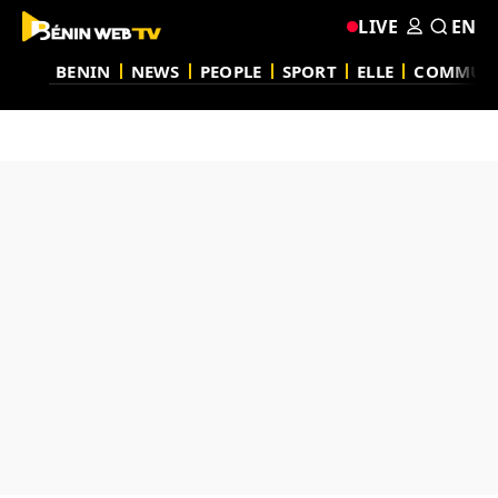
LIVE
EN
BENIN
NEWS
PEOPLE
SPORT
ELLE
COMMUN