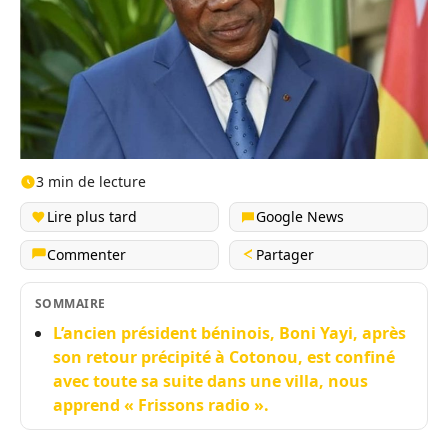
3 min de lecture
Lire plus tard
Google News
Commenter
Partager
SOMMAIRE
L’ancien président béninois, Boni Yayi, après
son retour précipité à Cotonou, est confiné
avec toute sa suite dans une villa, nous
apprend « Frissons radio ».