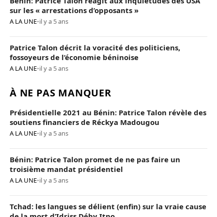
Bénin: Patrice Talon réagit aux inquiétudes des USA
sur les « arrestations d’opposants »
A LA UNE
•
il y a 5 ans
Patrice Talon décrit la voracité des politiciens,
fossoyeurs de l’économie béninoise
A LA UNE
•
il y a 5 ans
À NE PAS MANQUER
Présidentielle 2021 au Bénin: Patrice Talon révèle des
soutiens financiers de Réckya Madougou
A LA UNE
•
il y a 5 ans
Bénin: Patrice Talon promet de ne pas faire un
troisième mandat présidentiel
A LA UNE
•
il y a 5 ans
Tchad: les langues se délient (enfin) sur la vraie cause
de la mort d’Idriss Déby Itno