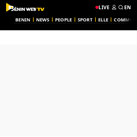
LIVE
EN
BENIN
NEWS
PEOPLE
SPORT
ELLE
COMMUN