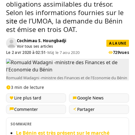
obligations assimilables du trésor.
Selon les informations fournies sur le
site
de l’UMOA, la demande du Bénin
est émise en trois OAT.
Cochimau S. Houngbadji
A LA UNE
Voir tous ses articles
Le 2 avr 2020 à 02:51
•
MàJ le 7 aou 2020
729
vues
Romuald Wadagni -ministre des Finances et de l'Economie du Bénin
3 min de lecture
Lire plus tard
Google News
Commenter
Partager
SOMMAIRE
Le Bénin est très présent sur le marché